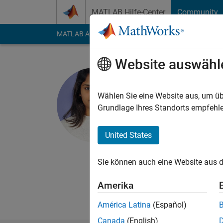
Weiter zum Inhalt
MATLAB Hilfe-Center
Community
MATLAB Answers
File Exchange
Cody
AI Cha
Website auswähl
Sathya Sri
Wählen Sie eine Website aus, um üb
MathWorks
Grundlage Ihres Standorts empfehle
Last seen: 10 Monat
Followers:
0
Followi
United States
Follow
Nachri
Sie können auch eine Website aus d
I'm a Qualification 
quality of our produc
Amerika
My area of interest i
América Latina
(Español)
Canada
(English)