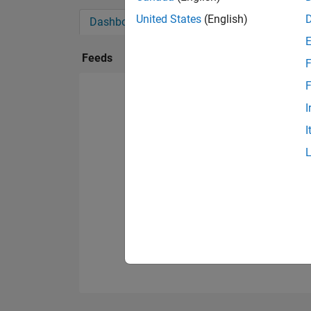
United States
(English)
Dashboard
Abzeichen
Empfehlungen
Feeds
F
F
I
I