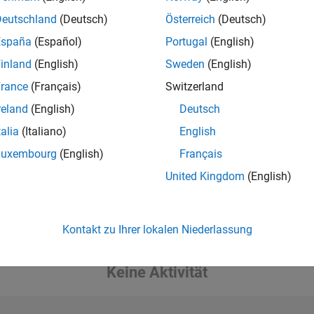
Deutschland
(Deutsch)
Österreich
(Deutsch)
España
(Español)
Portugal
(English)
inland
(English)
Sweden
(English)
rance
(Français)
Switzerland
reland
(English)
Deutsch
talia
(Italiano)
English
Luxembourg
(English)
Français
United Kingdom
(English)
Kontakt zu Ihrer lokalen Niederlassung
Keine Aktivität