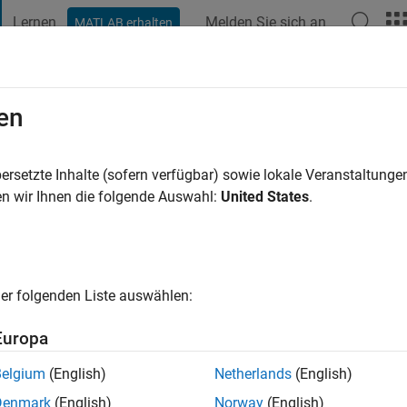
Lernen
Melden Sie sich an
MATLAB erhalten
t Playground
Diskussionen
Wettbewerbe
Blogs
Veröffentlic
en
 Chikoti
ersetzte Inhalte (sofern verfügbar) sowie lokale Veranstaltung
n wir Ihnen die folgende Auswahl:
United States
.
e vor
ng:
0
cht
er folgenden Liste auswählen:
Engineer at MathWorks. I support the development team to improv
ts.
Europa
s Simulink.
Belgium
(English)
Netherlands
(English)
Denmark
(English)
Norway
(English)