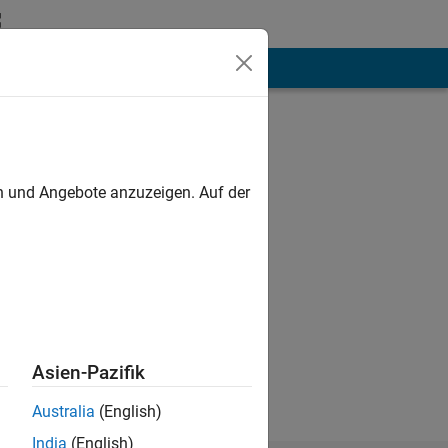
hen
Mehr
en und Angebote anzuzeigen. Auf der
e the overall
Asien-Pazifik
Australia
(English)
India
(English)