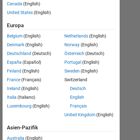
Followers:
Canada
(English)
0
United States
(English)
Following:
Europa
0
Belgium
(English)
Netherlands
(English)
Denmark
(English)
Norway
(English)
Follow
Deutschland
(Deutsch)
Österreich
(Deutsch)
España
(Español)
Portugal
(English)
Finland
(English)
Sweden
(English)
Dashboard
France
(Français)
Switzerland
Statistik
Ireland
(English)
Deutsch
Italia
(Italiano)
English
MATLAB Answers
Luxembourg
(English)
Français
-2
-1
3
2
United Kingdom
(English)
Asien-Pazifik
Australia
(English)