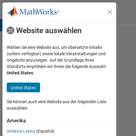
Weiter zum Inhalt
Community
Profile
B Answers
File Exchange
Cody
AI Chat Playground
Diskussi
Website auswählen
Wählen Sie eine Website aus, um übersetzte Inhalte
Rachel
(sofern verfügbar) sowie lokale Veranstaltungen und
Angebote anzuzeigen. Auf der Grundlage Ihres
MacNeill
Standorts empfehlen wir Ihnen die folgende Auswahl:
United States
.
Last
seen:
fast 3
United States
Jahre
vor
Sie können auch eine Website aus der folgenden Liste
|
auswählen:
Aktiv
seit
Amerika
2020
América Latina
(Español)