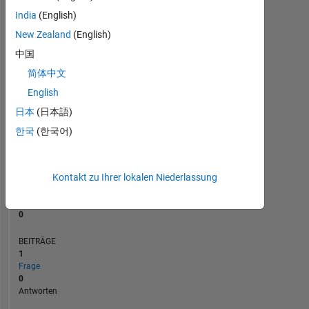
BEITRÄGE
L
1
India
(English)
New Zealand
(English)
中国
0
简体中文
10/20
06/21
02/22
10/22
06/23
02/24
10/24
06/25
02/26
12/20
10/21
08/22
04/24
02/25
12/25
02/20
01/21
12/21
11/22
L
10/23
09/24
08/25
07/26
ZEITACHSE
English
日本
(日本語)
한국
(한국어)
RANG
266.789
of
302.031
Kontakt zu Ihrer lokalen Niederlassung
REPUTATION
0
BEITRÄGE
1
Frage
0
Antworten