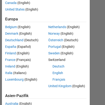
Canada
(English)
Followers:
United States
(English)
0
Europa
Following:
0
Belgium
(English)
Netherlands
(English)
Denmark
(English)
Norway
(English)
Follow
Deutschland
(Deutsch)
Österreich
(Deutsch)
España
(Español)
Portugal
(English)
Finland
(English)
Sweden
(English)
Dashboard
France
(Français)
Switzerland
Ireland
(English)
Deutsch
Statistik
Italia
(Italiano)
English
Luxembourg
(English)
Français
MATLAB Answers
United Kingdom
(English)
-2
-1
3
2
Asien-Pazifik
Australia
(English)