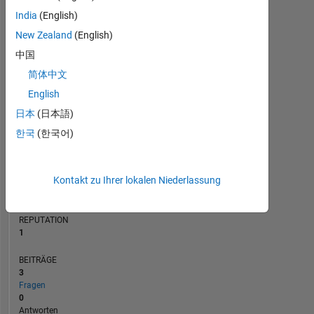
BEITRÄGE
India
(English)
L
1
New Zealand
(English)
中国
简体中文
0
08/20
05/21
02/22
11/22
08/23
05/24
02/25
11/25
08/26
09/20
07/21
05/22
03/23
01/24
11/24
09/25
07/26
11/19
10/20
09/21
08/22
07/23
L
06/24
05/25
04/26
English
ZEITACHSE
日本
(日本語)
한국
(한국어)
RANG
28.911
Kontakt zu Ihrer lokalen Niederlassung
of
302.031
REPUTATION
1
BEITRÄGE
3
Fragen
0
Antworten