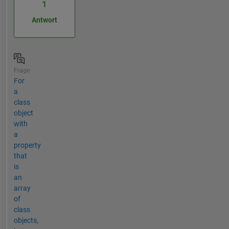
1
Antwort
Frage
For
a
class
object
with
a
property
that
is
an
array
of
class
objects,