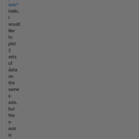
axis?
Hello,
I
would
like
to
plot
2
sets
of
data
on
the
same
x-
axis,
but
the
x-
axis
is