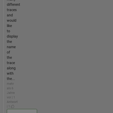
different
traces
and
would
like
to
display
the
name
of
the
trace
along
with
the...
mehr
als 6
Jahre
vor | 1
Antwort
| 1