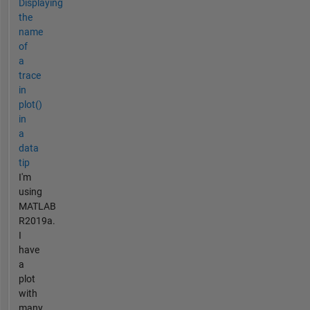
Displaying
the
name
of
a
trace
in
plot()
in
a
data
tip
I'm
using
MATLAB
R2019a.
I
have
a
plot
with
many