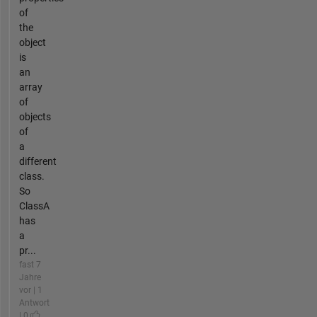
of
the
object
is
an
array
of
objects
of
a
different
class.
So
ClassA
has
a
pr...
fast 7
Jahre
vor | 1
Antwort
| 0