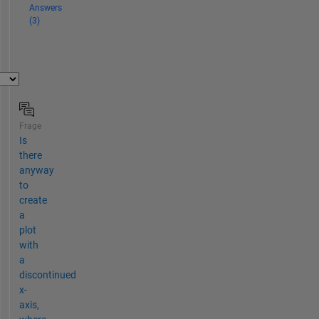
Answers
(3)
Frage
Is
there
anyway
to
create
a
plot
with
a
discontinued
x-
axis,