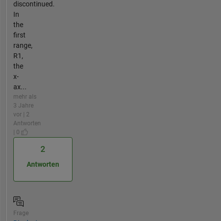
discontinued.
In
the
first
range,
R1,
the
x-
ax...
mehr als
3 Jahre
vor | 2
Antworten
| 0
2
Antworten
Frage