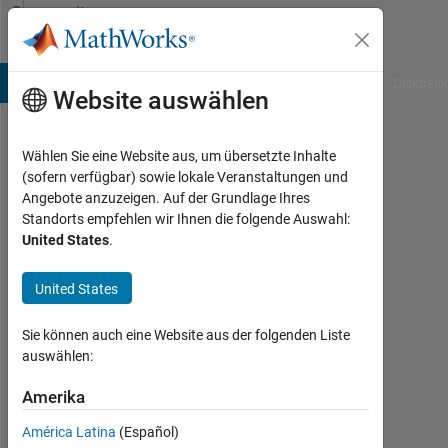
Weiter zum Inhalt
Community
Profile
B Answers
File Exchange
Cody
AI Chat Playground
Diskussi
Website auswählen
Wählen Sie eine Website aus, um übersetzte Inhalte
Antonio
(sofern verfügbar) sowie lokale Veranstaltungen und
Angebote anzuzeigen. Auf der Grundlage Ihres
Rubio
Standorts empfehlen wir Ihnen die folgende Auswahl:
United States
.
Last
seen:
mehr
United States
als 2
Jahre
Sie können auch eine Website aus der folgenden Liste
vor
auswählen:
|
Aktiv
Amerika
seit
América Latina
(Español)
2019