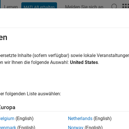
Lernen
Melden Sie sich an
MATLAB erhalten
t Playground
Diskussionen
Wettbewerbe
Blogs
Veröffentlic
en
izzera
4 Jahre vor
|
Aktiv seit 2021
ersetzte Inhalte (sofern verfügbar) sowie lokale Veranstaltung
ng:
0
n wir Ihnen die folgende Auswahl:
United States
.
er folgenden Liste auswählen:
Europa
Belgium
(English)
Netherlands
(English)
RANG
Denmark
(English)
Norway
(English)