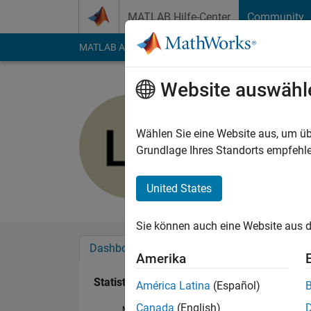
Weiter zum Inhalt
MATLAB Hilfe-Center
Community
MATLAB Answers
File Exchange
Cody
AI Cha
Website auswähl
Luca Lazz
Last seen: mehr als 
Wählen Sie eine Website aus, um üb
Followers:
0
Followi
Grundlage Ihres Standorts empfehle
Follow
United States
Sie können auch eine Website aus d
Dashboard
Abzeichen
Empfehlungen
Amerika
Statistik
América Latina
(Español)
Canada
(English)
MATLAB Answers