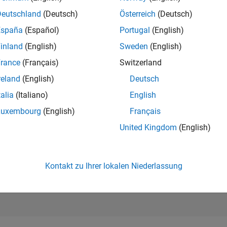
299.781
of 302.028
Deutschland
(Deutsch)
Österreich
(Deutsch)
España
(Español)
Portugal
(English)
REPUTATION
0
inland
(English)
Sweden
(English)
rance
(Français)
Switzerland
BEITRÄGE
1
Frage
reland
(English)
Deutsch
0
Antworten
talia
(Italiano)
English
ANTWORTZUS
Luxembourg
(English)
Français
0.0%
3
10/23
L
03/24
08/24
01/25
06/25
11/25
04/26
United Kingdom
(English)
ZEITACHSE
ERHALTENE
STIMMEN
0
Kontakt zu Ihrer lokalen Niederlassung