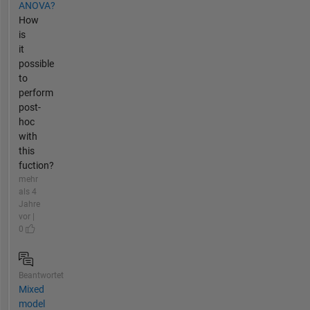
ANOVA?
How
is
it
possible
to
perform
post-
hoc
with
this
fuction?
mehr
als 4
Jahre
vor |
0
Beantwortet
Mixed
model