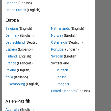
Following:
Canada
(English)
0
United States
(English)
Europa
Follow
Belgium
(English)
Netherlands
(English)
Denmark
(English)
Norway
(English)
Deutschland
(Deutsch)
Österreich
(Deutsch)
Dashboard
España
(Español)
Portugal
(English)
Statistik
Finland
(English)
Sweden
(English)
France
(Français)
Switzerland
MATLAB Answers
Ireland
(English)
Deutsch
-2
-1
4
3
Italia
(Italiano)
English
Luxembourg
(English)
Français
2
United Kingdom
(English)
BEITRÄGE
L
Asien-Pazifik
1
Australia
(English)