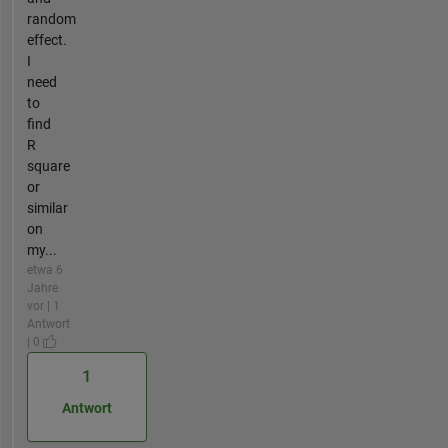
random
effect.
I
need
to
find
R
square
or
similar
on
my...
etwa 6
Jahre
vor | 1
Antwort
| 0
1
Antwort