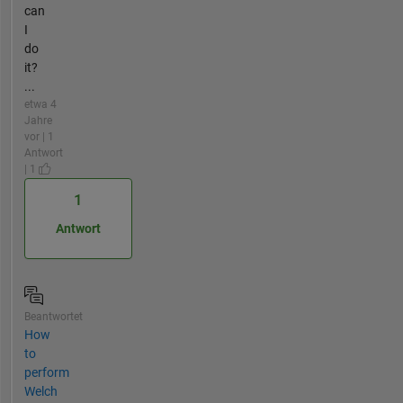
can
I
do
it?
...
etwa 4
Jahre
vor | 1
Antwort
| 1
1
Antwort
Beantwortet
How
to
perform
Welch