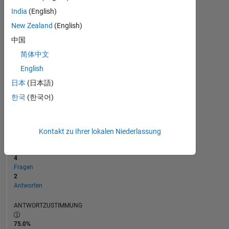
India
(English)
0
New Zealand
(English)
01/21
09/21
05/22
01/23
09/23
05/24
01/25
09/25
05/26
02/21
11/21
08/22
05/23
02/24
11/24
08/25
05/20
04/21
03/22
02/23
L
01/24
12/24
11/25
ZEITACHSE
中国
简体中文
English
RANG
27.996
日本
(日本語)
of
한국
(한국어)
302.034
REPUTATION
1
Kontakt zu Ihrer lokalen Niederlassung
BEITRÄGE
4
Fragen
2
Antworten
ANTWORTZUSTIMMUNG
75.0%