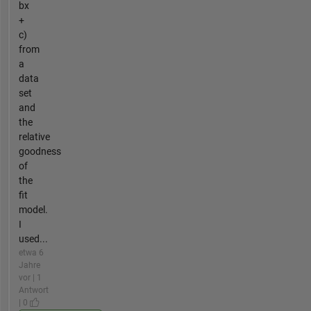
bx
+
c)
from
a
data
set
and
the
relative
goodness
of
the
fit
model.
I
used...
etwa 6
Jahre
vor | 1
Antwort
| 0