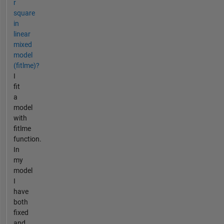
r
square
in
linear
mixed
model
(fitlme)?
I
fit
a
model
with
fitlme
function.
In
my
model
I
have
both
fixed
and