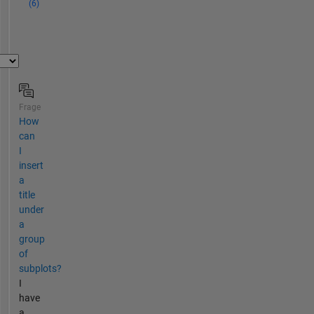
(6)
Frage
How
can
I
insert
a
title
under
a
group
of
subplots?
I
have
a