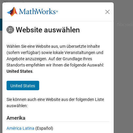
Weiter zum Inhalt
Community
Profile
B Answers
File Exchange
Cody
AI Chat Playground
Diskussi
Website auswählen
Wählen Sie eine Website aus, um übersetzte Inhalte
PRB
(sofern verfügbar) sowie lokale Veranstaltungen und
Angebote anzuzeigen. Auf der Grundlage Ihres
Last
Standorts empfehlen wir Ihnen die folgende Auswahl:
seen: 5
United States
.
Monate
vor
United States
|
Aktiv
seit
Sie können auch eine Website aus der folgenden Liste
2020
auswählen:
Followers:
Amerika
0
América Latina
(Español)