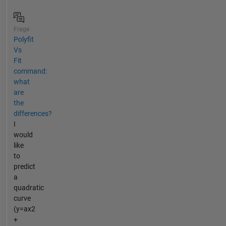
Frage
Polyfit
Vs
Fit
command:
what
are
the
differences?
I
would
like
to
predict
a
quadratic
curve
(y=ax2
+