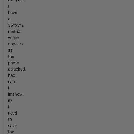
everyone
I
have
a
55*55*2
matrix
which
appears
as
the
photo
attached.
hao
can
i
imshow
it?
i
need
to
save
the