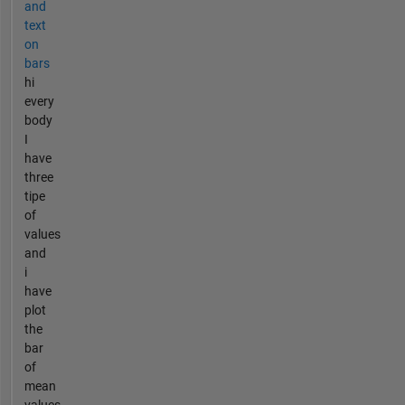
and
text
on
bars
hi
every
body
I
have
three
tipe
of
values
and
i
have
plot
the
bar
of
mean