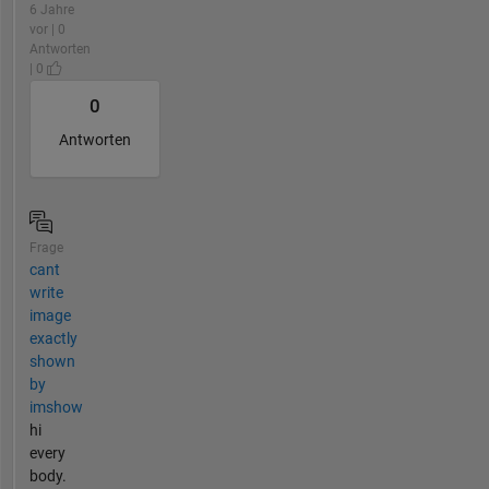
6 Jahre
vor | 0
Antworten
| 0
0
Antworten
Frage
cant
write
image
exactly
shown
by
imshow
hi
every
body.