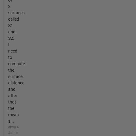
of
2
surfaces
called
S1
and
S2.
I
need
to
compute
the
surface
distance
and
after
that
the
mean
s...
etwa 6
Jahre