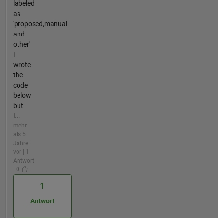
labeled
as
'proposed,manual
and
other'
i
wrote
the
code
below
but
i...
mehr
als 5
Jahre
vor | 1
Antwort
| 0
1
Antwort