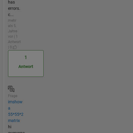
has
errors.
c...
mehr
als 5
Jahre
vor | 1
Antwort
| 0
1
Antwort
Frage
imshow
a
55*55*2
matrix
hi