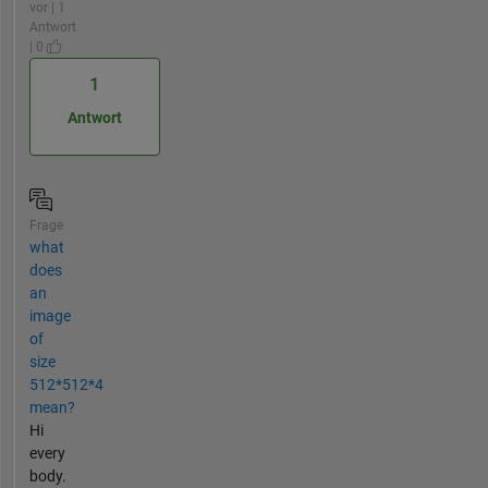
vor | 1
Antwort
| 0
1
Antwort
Frage
what
does
an
image
of
size
512*512*4
mean?
Hi
every
body.