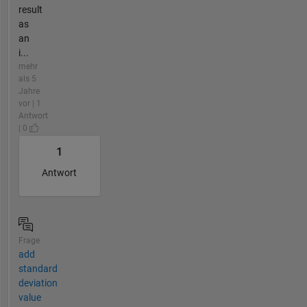
result
as
an
i...
mehr
als 5
Jahre
vor | 1
Antwort
| 0
1
Antwort
Frage
add
standard
deviation
value