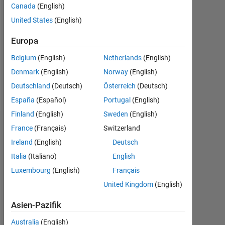
Canada
(English)
Followers:
United States
(English)
0
Europa
Following:
0
Belgium
(English)
Netherlands
(English)
Denmark
(English)
Norway
(English)
Follow
Deutschland
(Deutsch)
Österreich
(Deutsch)
España
(Español)
Portugal
(English)
Finland
(English)
Sweden
(English)
Dashboard
France
(Français)
Switzerland
Ireland
(English)
Deutsch
Statistik
Italia
(Italiano)
English
Luxembourg
(English)
Français
MATLAB Answers
United Kingdom
(English)
14
-2
-1
-4
1
3
5
7
9
12
Asien-Pazifik
10
Australia
(English)
8