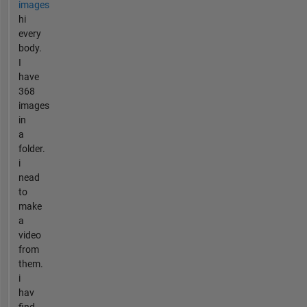
images
hi
every
body.
I
have
368
images
in
a
folder.
i
nead
to
make
a
video
from
them.
i
hav