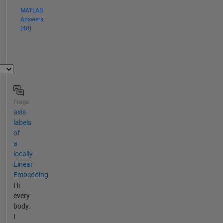
MATLAB
Answers
(40)
Frage
axis
labels
of
a
locally
Linear
Embedding
Hi
every
body.
I