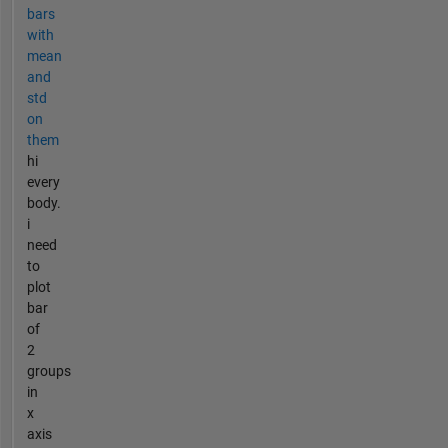
bars
with
mean
and
std
on
them
hi
every
body.
i
need
to
plot
bar
of
2
groups
in
x
axis