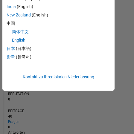
BEITRÄGE
India
(English)
10
6
New Zealand
(English)
4
中国
2
简体中文
0
02/20
11/20
08/21
02/23
11/23
08/24
02/26
04/20
03/21
02/22
01/23
12/23
11/24
10/25
05/19
05/20
05/21
05/22
L
05/23
05/24
05/25
05/26
English
ZEITACHSE
日本
(日本語)
한국
(한국어)
RANG
250.516
Kontakt zu Ihrer lokalen Niederlassung
of
302.031
REPUTATION
0
BEITRÄGE
40
Fragen
0
Antworten