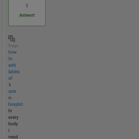
1
Antwort
Frage
how
to
add
lables
of
X
axis
in
boxplot
hi
every
body
i
nead