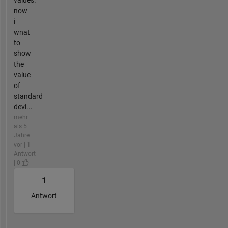
values.
now
i
wnat
to
show
the
value
of
standard
devi...
mehr
als 5
Jahre
vor | 1
Antwort
| 0
1
Antwort