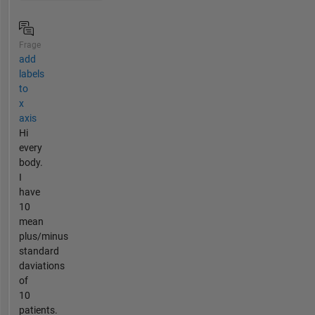
Frage
add
labels
to
x
axis
Hi
every
body.
I
have
10
mean
plus/minus
standard
daviations
of
10
patients.