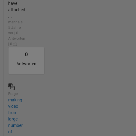
have
attached
...
mehr als
5 Jahre
vor | 0
Antworten
| 0
0
Antworten
Frage
making
video
from
large
number
of