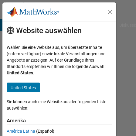
Weiter zum Inhalt
Community
Profile
B Answers
File Exchange
Cody
AI Chat Playground
Diskussi
Website auswählen
Wählen Sie eine Website aus, um übersetzte Inhalte
talayeh
(sofern verfügbar) sowie lokale Veranstaltungen und
Angebote anzuzeigen. Auf der Grundlage Ihres
ghodsi
Standorts empfehlen wir Ihnen die folgende Auswahl:
United States
.
Last
seen:
etwa
United States
5
Jahre
Sie können auch eine Website aus der folgenden Liste
vor
auswählen:
|
Aktiv
Amerika
seit
América Latina
(Español)
2019