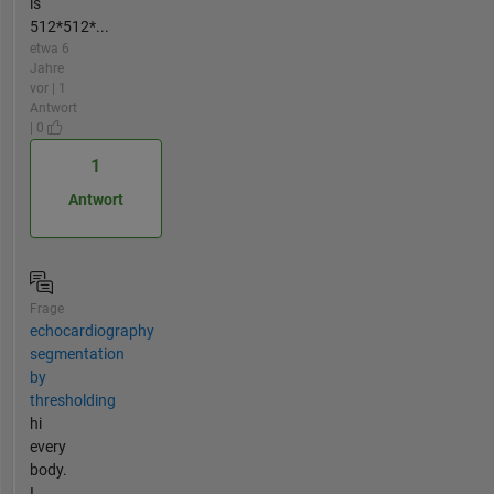
is
512*512*...
etwa 6
Jahre
vor | 1
Antwort
| 0
1
Antwort
Frage
echocardiography
segmentation
by
thresholding
hi
every
body.
I