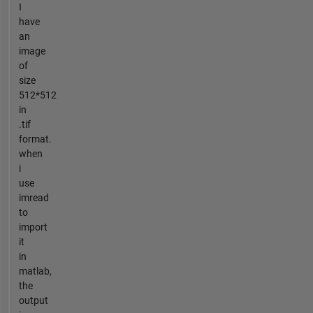
I
have
an
image
of
size
512*512
in
.tif
format.
when
i
use
imread
to
import
it
in
matlab,
the
output