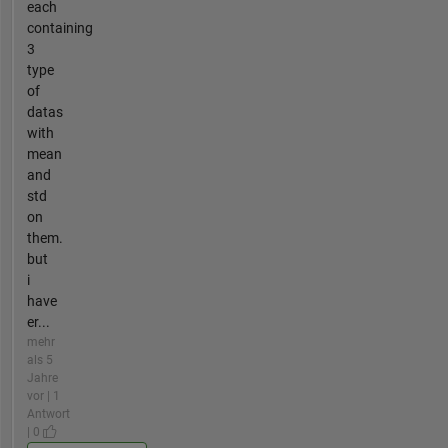
each
containing
3
type
of
datas
with
mean
and
std
on
them.
but
i
have
er...
mehr
als 5
Jahre
vor | 1
Antwort
| 0