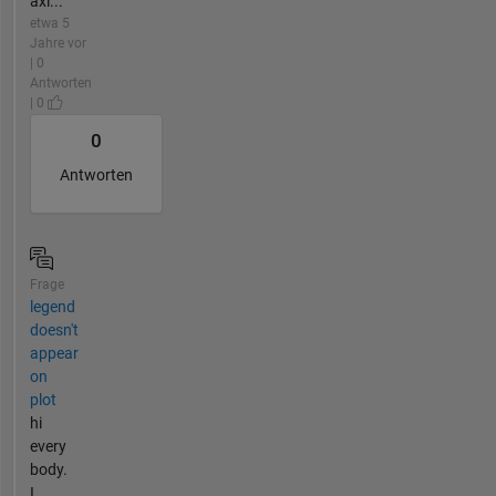
axi...
etwa 5
Jahre vor
| 0
Antworten
| 0
0
Antworten
Frage
legend
doesn't
appear
on
plot
hi
every
body.
I