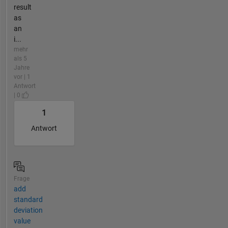
result
as
an
i...
mehr
als 5
Jahre
vor | 1
Antwort
| 0
1
Antwort
Frage
add
standard
deviation
value