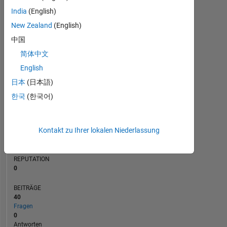
BEITRÄGE
India
(English)
10
6
New Zealand
(English)
4
中国
2
简体中文
0
02/20
11/20
08/21
02/23
11/23
08/24
02/26
04/20
03/21
02/22
01/23
12/23
11/24
10/25
05/19
05/20
05/21
05/22
L
05/23
05/24
05/25
05/26
English
ZEITACHSE
日本
(日本語)
한국
(한국어)
RANG
250.516
Kontakt zu Ihrer lokalen Niederlassung
of
302.031
REPUTATION
0
BEITRÄGE
40
Fragen
0
Antworten