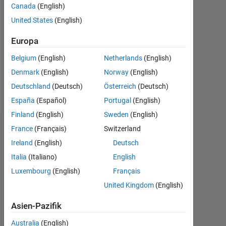
Canada
(English)
Followers:
United States
(English)
0
Europa
Following:
0
Belgium
(English)
Netherlands
(English)
Denmark
(English)
Norway
(English)
Follow
Deutschland
(Deutsch)
Österreich
(Deutsch)
España
(Español)
Portugal
(English)
Finland
(English)
Sweden
(English)
Dashboard
France
(Français)
Switzerland
Ireland
(English)
Deutsch
Statistik
Italia
(Italiano)
English
Luxembourg
(English)
Français
MATLAB Answers
United Kingdom
(English)
14
-2
-1
-4
1
3
5
7
9
12
Asien-Pazifik
10
Australia
(English)
8