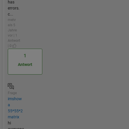
has
errors.
c...
mehr
als 5
Jahre
vor | 1
Antwort
| 0
1
Antwort
Frage
imshow
a
55*55*2
matrix
hi