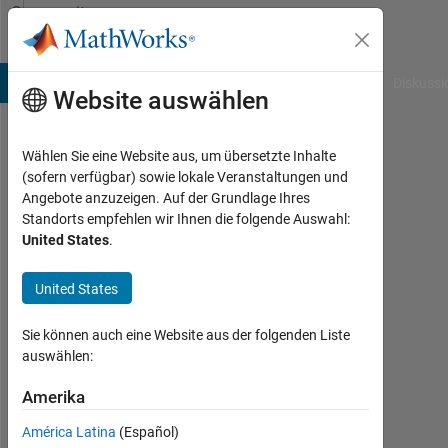
Weiter zum Inhalt
Community
Profile
B Answers
File Exchange
Cody
AI Chat Playground
Diskussi
Website auswählen
Wählen Sie eine Website aus, um übersetzte Inhalte
talayeh
(sofern verfügbar) sowie lokale Veranstaltungen und
Angebote anzuzeigen. Auf der Grundlage Ihres
ghodsi
Standorts empfehlen wir Ihnen die folgende Auswahl:
United States
.
Last
seen:
etwa
United States
5
Jahre
Sie können auch eine Website aus der folgenden Liste
vor
auswählen:
|
Aktiv
Amerika
seit
América Latina
(Español)
2019