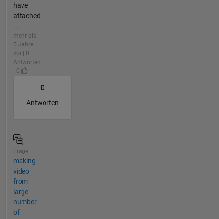
have
attached
...
mehr als
5 Jahre
vor | 0
Antworten
| 0
0
Antworten
Frage
making
video
from
large
number
of