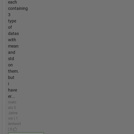
each
containing
3
type
of
datas
with
mean
and
std
on
them.
but
i
have
er...
mehr
als 5
Jahre
vor | 1
Antwort
| 0