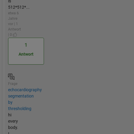
is
512*512*...
etwa 6
Jahre
vor | 1
Antwort
| 0
1
Antwort
Frage
echocardiography
segmentation
by
thresholding
hi
every
body.
I