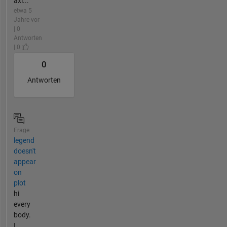
axi...
etwa 5
Jahre vor
| 0
Antworten
| 0
0
Antworten
Frage
legend
doesn't
appear
on
plot
hi
every
body.
I