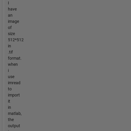
I
have
an
image
of
size
512*512
in
.tif
format.
when
i
use
imread
to
import
it
in
matlab,
the
output