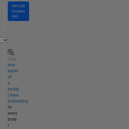
MATLAB
Answers
(40)
Frage
axis
labels
of
a
locally
Linear
Embedding
Hi
every
body.
I