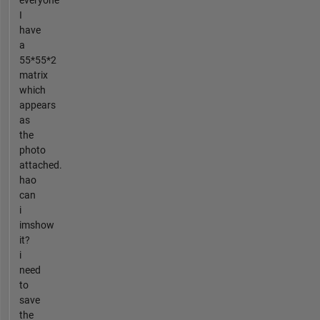
everyone
I
have
a
55*55*2
matrix
which
appears
as
the
photo
attached.
hao
can
i
imshow
it?
i
need
to
save
the