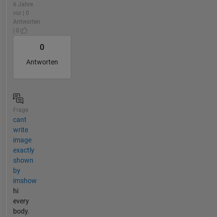
6 Jahre
vor | 0
Antworten
| 0
0
Antworten
Frage
cant
write
image
exactly
shown
by
imshow
hi
every
body.