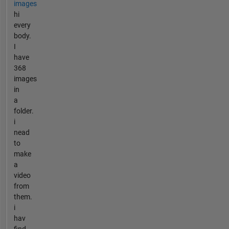
images
hi
every
body.
I
have
368
images
in
a
folder.
i
nead
to
make
a
video
from
them.
i
hav