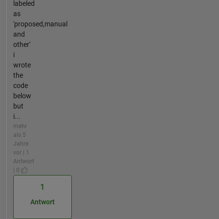
labeled
as
'proposed,manual
and
other'
i
wrote
the
code
below
but
i...
mehr
als 5
Jahre
vor | 1
Antwort
| 0
1
Antwort