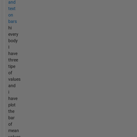
and
text
on
bars
hi
every
body
I
have
three
tipe
of
values
and
i
have
plot
the
bar
of
mean