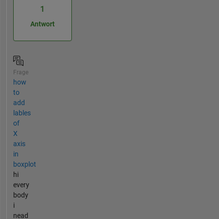
1
Antwort
Frage
how
to
add
lables
of
X
axis
in
boxplot
hi
every
body
i
nead