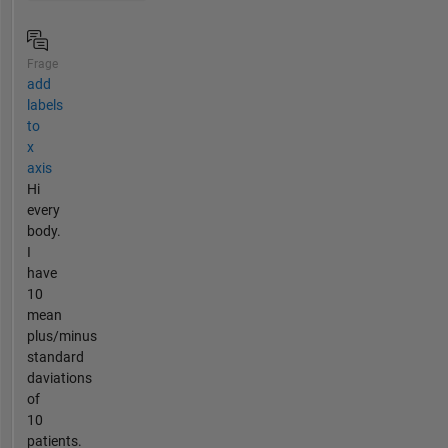
Frage
add
labels
to
x
axis
Hi
every
body.
I
have
10
mean
plus/minus
standard
daviations
of
10
patients.