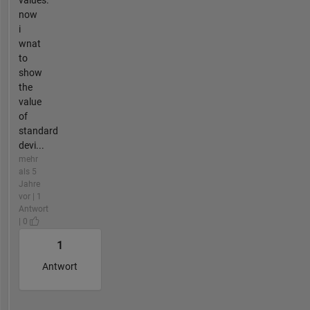
values.
now
i
wnat
to
show
the
value
of
standard
devi...
mehr
als 5
Jahre
vor | 1
Antwort
| 0
1
Antwort