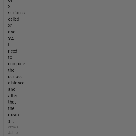
of
2
surfaces
called
S1
and
S2.
I
need
to
compute
the
surface
distance
and
after
that
the
mean
s...
etwa 6
Jahre