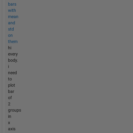
bars
with
mean
and
std
on
them
hi
every
body.
i
need
to
plot
bar
of
2
groups
in
x
axis