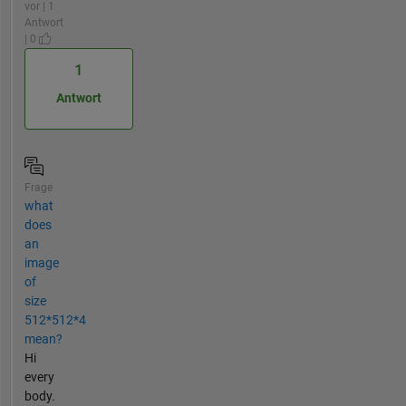
vor | 1
Antwort
| 0
1
Antwort
Frage
what
does
an
image
of
size
512*512*4
mean?
Hi
every
body.