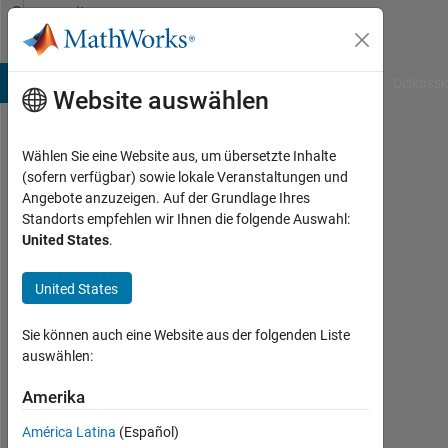
Weiter zum Inhalt
Community
Profile
B Answers
File Exchange
Cody
AI Chat Playground
Diskussi
Website auswählen
Wählen Sie eine Website aus, um übersetzte Inhalte
Liam
(sofern verfügbar) sowie lokale Veranstaltungen und
Angebote anzuzeigen. Auf der Grundlage Ihres
Callaghan
Standorts empfehlen wir Ihnen die folgende Auswahl:
United States
.
Last
seen:
etwa
United States
5
Jahre
Sie können auch eine Website aus der folgenden Liste
vor
auswählen:
|
Aktiv
Amerika
seit
América Latina
(Español)
2021