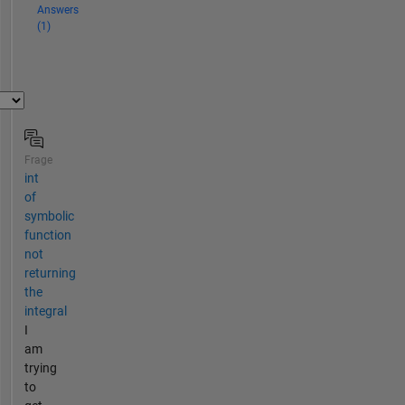
Answers
(1)
Frage
int
of
symbolic
function
not
returning
the
integral
I
am
trying
to