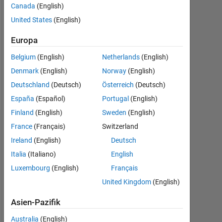
Canada
(English)
Followers:
United States
(English)
0
Europa
Following:
0
Belgium
(English)
Netherlands
(English)
Denmark
(English)
Norway
(English)
Follow
Deutschland
(Deutsch)
Österreich
(Deutsch)
España
(Español)
Portugal
(English)
Finland
(English)
Sweden
(English)
Dashboard
France
(Français)
Switzerland
Ireland
(English)
Deutsch
Statistik
Italia
(Italiano)
English
Luxembourg
(English)
Français
MATLAB Answers
United Kingdom
(English)
-2
-1
3
2
Asien-Pazifik
Australia
(English)