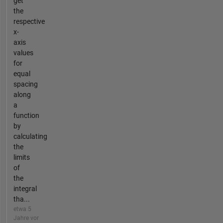
get
the
respective
x-
axis
values
for
equal
spacing
along
a
function
by
calculating
the
limits
of
the
integral
tha...
etwa 5
Jahre vor