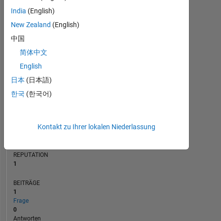
BEITRÄGE
India
(English)
L
1
New Zealand
(English)
中国
简体中文
0
01/22
08/22
03/23
10/23
05/24
12/24
07/25
02/26
02/22
10/22
06/23
02/24
10/24
06/25
06/21
03/22
12/22
09/23
L
06/24
03/25
12/25
English
ZEITACHSE
日本
(日本語)
한국
(한국어)
RANG
26.378
Kontakt zu Ihrer lokalen Niederlassung
of
302.028
REPUTATION
1
BEITRÄGE
1
Frage
0
Antworten