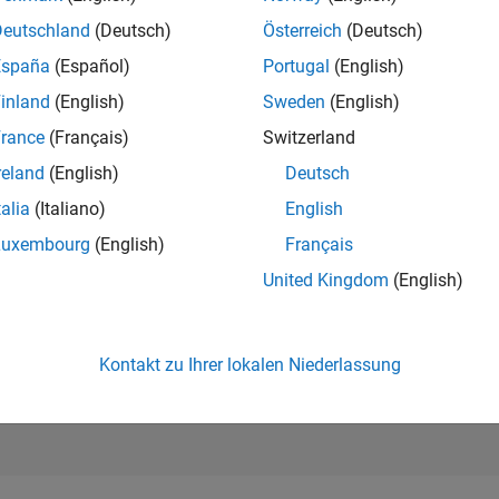
184.855
of 302.023
Deutschland
(Deutsch)
Österreich
(Deutsch)
España
(Español)
Portugal
(English)
REPUTATION
0
inland
(English)
Sweden
(English)
rance
(Français)
Switzerland
BEITRÄGE
1
Frage
reland
(English)
Deutsch
1
Antwort
talia
(Italiano)
English
ANTWORTZUS
Luxembourg
(English)
Français
0.0%
10/24
L
01/25
04/25
07/25
10/25
01/26
04/26
07/26
United Kingdom
(English)
ZEITACHSE
ERHALTENE
STIMMEN
0
Kontakt zu Ihrer lokalen Niederlassung