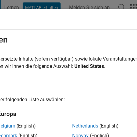
Lernen
Melden Sie sich an
MATLAB erhalten
t Playground
Diskussionen
Wettbewerbe
Blogs
Veröffentlic
en
elhaleem
r
|
Aktiv seit 2023
ersetzte Inhalte (sofern verfügbar) sowie lokale Veranstaltung
ng:
0
n wir Ihnen die folgende Auswahl:
United States
.
er folgenden Liste auswählen:
Europa
Belgium
(English)
Netherlands
(English)
RANG
Denmark
(English)
Norway
(English)