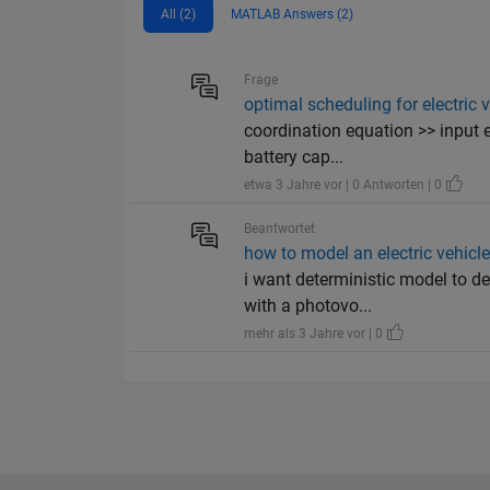
All (2)
MATLAB Answers (2)
Frage
optimal scheduling for electric 
coordination equation >> input ele
battery cap...
etwa 3 Jahre vor | 0 Antworten | 0
Beantwortet
how to model an electric vehicl
i want deterministic model to de
with a photovo...
mehr als 3 Jahre vor | 0