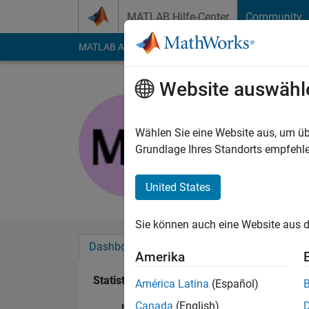
Weiter zum Inhalt
MATLAB Hilfe-Center
Community
MATLAB Answers
File Exchange
Cody
AI Cha
Website auswähl
Mona abd
Last seen: 3 Tage vo
Wählen Sie eine Website aus, um üb
Followers:
0
Followi
Grundlage Ihres Standorts empfehle
Follow
United States
Sie können auch eine Website aus d
Dashboard
Abzeichen
Empfehlungen
Amerika
Statistik
América Latina
(Español)
Canada
(English)
MATLAB Answers