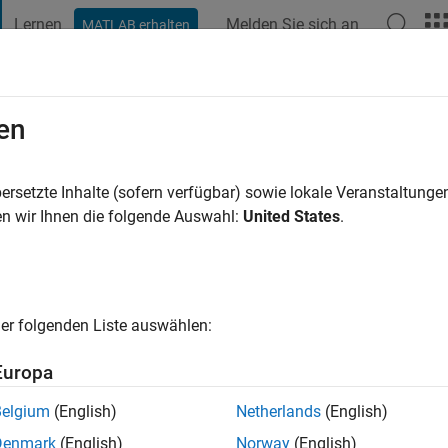
Lernen
Melden Sie sich an
MATLAB erhalten
t Playground
Diskussionen
Wettbewerbe
Blogs
Veröffentlic
en
 Ibra
ersetzte Inhalte (sofern verfügbar) sowie lokale Veranstaltung
ng:
0
n wir Ihnen die folgende Auswahl:
United States
.
er folgenden Liste auswählen:
Europa
Belgium
(English)
Netherlands
(English)
RANG
Denmark
(English)
Norway
(English)