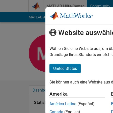
Weiter zum Inhalt
MATLAB Hilfe-Center
Community
MATLAB Answers
File Exchange
Cody
AI Cha
Website auswähl
Mohammed
Aktiv seit 2018
Wählen Sie eine Website aus, um üb
Followers:
0
Followi
Grundlage Ihres Standorts empfehle
Follow
United States
Sie können auch eine Website aus d
Dashboard
Abzeichen
Empfehlungen
Amerika
Statistik
América Latina
(Español)
Canada
(English)
MATLAB Answers