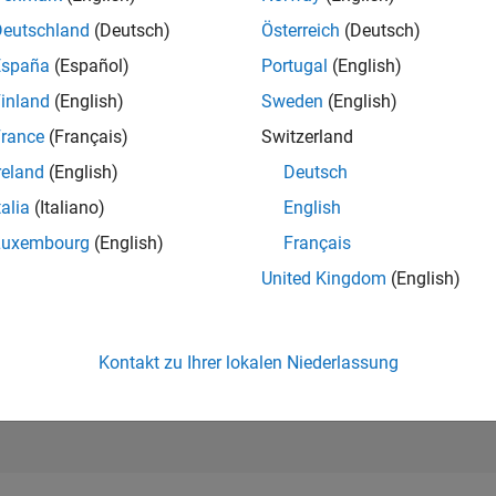
166.011
of 302.023
Deutschland
(Deutsch)
Österreich
(Deutsch)
España
(Español)
Portugal
(English)
REPUTATION
0
inland
(English)
Sweden
(English)
rance
(Français)
Switzerland
BEITRÄGE
1
Frage
reland
(English)
Deutsch
0
Antworten
talia
(Italiano)
English
ANTWORTZUS
Luxembourg
(English)
Français
0.0%
06/22
L
01/23
08/23
03/24
10/24
05/25
12/25
07/26
United Kingdom
(English)
ZEITACHSE
ERHALTENE
STIMMEN
0
Kontakt zu Ihrer lokalen Niederlassung