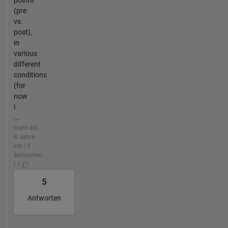
points
(pre
vs.
post),
in
various
different
conditions
(for
now
I
...
mehr als
4 Jahre
vor | 5
Antworten
| 1
5
Antworten