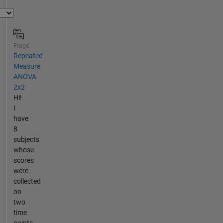
Frage
Repeated
Measure
ANOVA
2x2
Hi!
I
have
8
subjects
whose
scores
were
collected
on
two
time