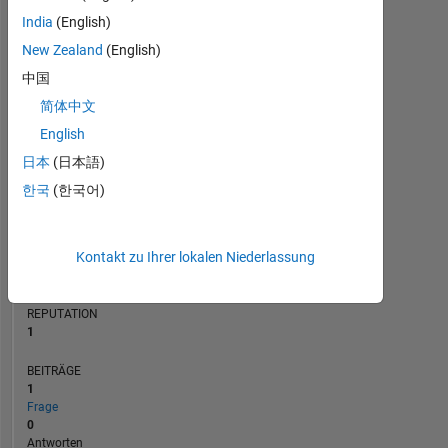
BEITRÄGE
India
(English)
L
1
New Zealand
(English)
中国
简体中文
0
05/22
11/22
05/23
05/24
11/24
05/25
05/26
06/22
01/23
08/23
03/24
10/24
12/25
11/21
07/22
03/23
11/23
L
07/24
03/25
11/25
07/26
English
ZEITACHSE
日本
(日本語)
한국
(한국어)
RANG
25.936
Kontakt zu Ihrer lokalen Niederlassung
of
302.025
REPUTATION
1
BEITRÄGE
1
Frage
0
Antworten