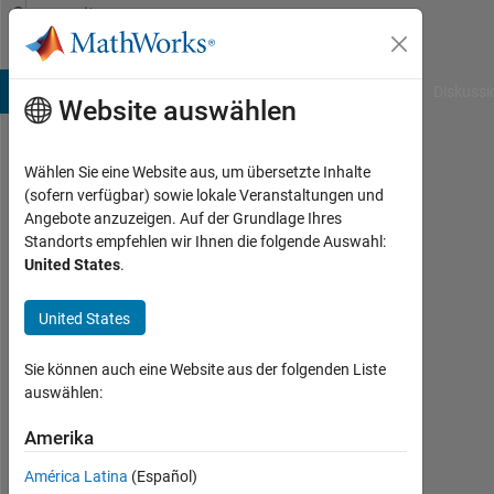
Weiter zum Inhalt
Community
Profile
B Answers
File Exchange
Cody
AI Chat Playground
Diskussi
Website auswählen
Wählen Sie eine Website aus, um übersetzte Inhalte
Sara
(sofern verfügbar) sowie lokale Veranstaltungen und
Angebote anzuzeigen. Auf der Grundlage Ihres
Romanella
Standorts empfehlen wir Ihnen die folgende Auswahl:
United States
.
Last
seen:
etwa
United States
4
Jahre
Sie können auch eine Website aus der folgenden Liste
vor
auswählen:
|
Aktiv
Amerika
seit
América Latina
(Español)
2021