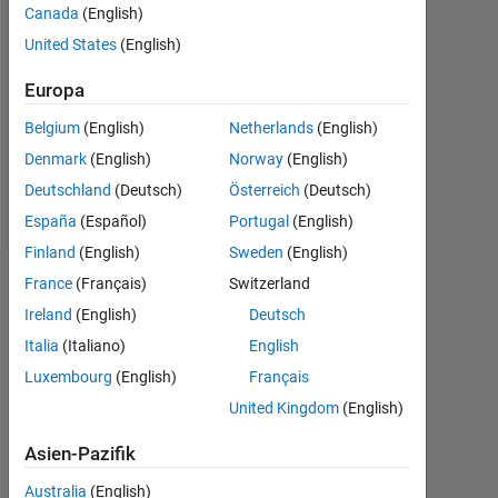
Canada
(English)
Followers:
United States
(English)
0
Europa
Following:
0
Belgium
(English)
Netherlands
(English)
Denmark
(English)
Norway
(English)
Follow
Deutschland
(Deutsch)
Österreich
(Deutsch)
España
(Español)
Portugal
(English)
Finland
(English)
Sweden
(English)
Dashboard
France
(Français)
Switzerland
Ireland
(English)
Deutsch
Statistik
Italia
(Italiano)
English
Luxembourg
(English)
Français
MATLAB Answers
United Kingdom
(English)
-2
-1
3
2
Asien-Pazifik
Australia
(English)