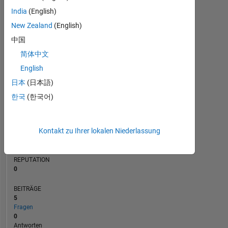
BEITRÄGE
India
(English)
L
3
New Zealand
(English)
2
中国
1
简体中文
0
01/23
07/23
01/24
07/24
01/25
07/25
07/26
07/22
02/23
09/23
04/24
L
11/24
06/25
01/26
08/26
English
ZEITACHSE
日本
(日本語)
한국
(한국어)
RANG
80.135
Kontakt zu Ihrer lokalen Niederlassung
of
302.025
REPUTATION
0
BEITRÄGE
5
Fragen
0
Antworten