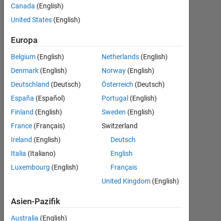
Canada
(English)
Followers:
United States
(English)
0
Europa
Following:
0
Belgium
(English)
Netherlands
(English)
Denmark
(English)
Norway
(English)
Follow
Deutschland
(Deutsch)
Österreich
(Deutsch)
España
(Español)
Portugal
(English)
Finland
(English)
Sweden
(English)
Dashboard
France
(Français)
Switzerland
Ireland
(English)
Deutsch
Statistik
Italia
(Italiano)
English
Luxembourg
(English)
Français
MATLAB Answers
United Kingdom
(English)
-2
-1
7
6
Asien-Pazifik
5
Australia
(English)
4