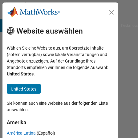
Weiter zum Inhalt
Community
Profile
B Answers
File Exchange
Cody
AI Chat Playground
Diskussi
Website auswählen
Wählen Sie eine Website aus, um übersetzte Inhalte
adam
(sofern verfügbar) sowie lokale Veranstaltungen und
Angebote anzuzeigen. Auf der Grundlage Ihres
puchalski
Standorts empfehlen wir Ihnen die folgende Auswahl:
United States
.
Last
seen:
mehr
United States
als 3
Jahre
Sie können auch eine Website aus der folgenden Liste
vor
auswählen:
|
Aktiv
Amerika
seit
América Latina
(Español)
2022