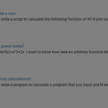
late a sum
te a script to calculate the following function of N? It just c
 power series?
le f(x)=x^3+2x. I want to know how take an arbitrary function lik
cky calculations!!
ite a program to calculate a program that you input and N and