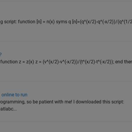
g script: function [n] = n(x) syms q [n]=(q^(x/2)-q^(-x/2))/(q^(1/
?
unction z = z(x) z = (v^(x/2)-v^(-x/2))/(t^(x/2)-t^(-x/2)); end the
 online to run
rogramming, so be patient with me! I downloaded this script:
tlabc...