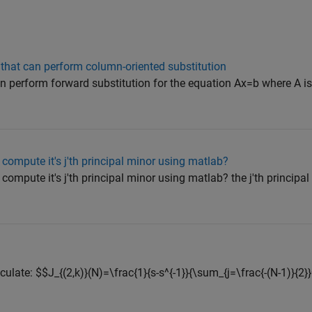
 that can perform column-oriented substitution
can perform forward substitution for the equation Ax=b where A is
I compute it's j'th principal minor using matlab?
 compute it's j'th principal minor using matlab? the j'th principal 
lculate: $$J_{(2,k)}(N)=\frac{1}{s-s^{-1}}{\sum_{j=\frac{-(N-1)}{2}}