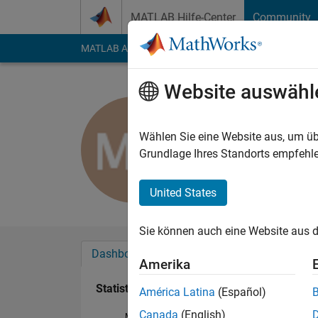
Weiter zum Inhalt
MATLAB Hilfe-Center
Community
MATLAB Answers
File Exchange
Cody
AI Cha
Website auswähl
Michael V
Last seen: mehr als 
Wählen Sie eine Website aus, um üb
Followers:
0
Followi
Grundlage Ihres Standorts empfehle
Follow
United States
Sie können auch eine Website aus d
Dashboard
Abzeichen
Empfehlungen
Amerika
Statistik
América Latina
(Español)
Canada
(English)
MATLAB Answers