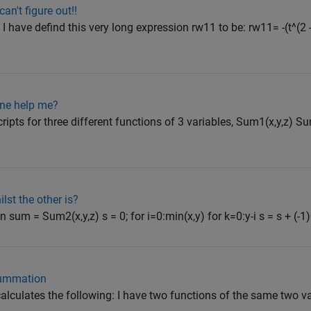
an't figure out!!
I have defind this very long expression rw11 to be: rw11= -(t^(2 - 
one help me?
cripts for three different functions of 3 variables, Sum1(x,y,z) S
lst the other is?
on sum = Sum2(x,y,z) s = 0; for i=0:min(x,y) for k=0:y-i s = s + (-1)^
 summation
 calculates the following: I have two functions of the same two va