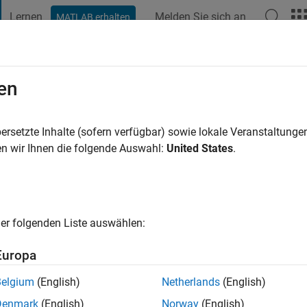
Lernen
Melden Sie sich an
MATLAB erhalten
t Playground
Diskussionen
Wettbewerbe
Blogs
Veröffentlic
en
aughan
5 Jahre vor
|
Aktiv seit 2020
ersetzte Inhalte (sofern verfügbar) sowie lokale Veranstaltung
ng:
0
n wir Ihnen die folgende Auswahl:
United States
.
er folgenden Liste auswählen:
Europa
Belgium
(English)
Netherlands
(English)
RANG
Denmark
(English)
Norway
(English)