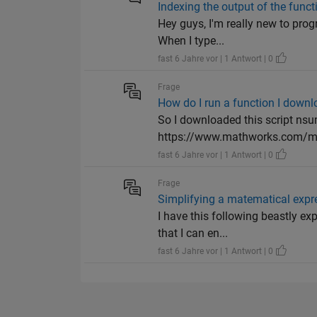
Indexing the output of the func
Hey guys, I'm really new to pro
When I type...
fast 6 Jahre vor | 1 Antwort | 0
Frage
How do I run a function I down
So I downloaded this script nsu
https://www.mathworks.com/mat
fast 6 Jahre vor | 1 Antwort | 0
Frage
Simplifying a matematical expr
I have this following beastly ex
that I can en...
fast 6 Jahre vor | 1 Antwort | 0