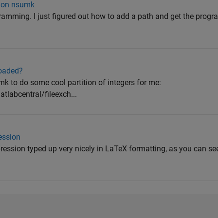
tion nsumk
gramming. I just figured out how to add a path and get the pro
loaded?
mk to do some cool partition of integers for me:
labcentral/fileexch...
ession
pression typed up very nicely in LaTeX formatting, as you can se