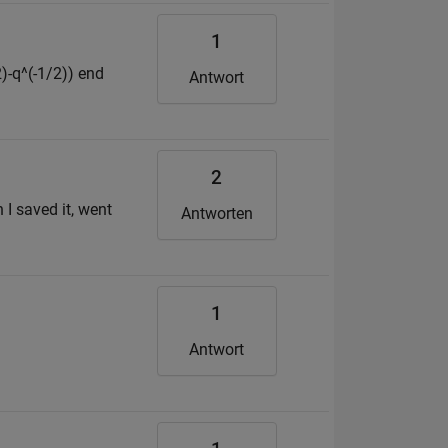
1
2)-q^(-1/2)) end
Antwort
2
n I saved it, went
Antworten
1
Antwort