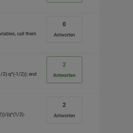
0
riables, call them
Antworten
2
/2)-q^(-1/2)); end
Antworten
2
2))/(q^(1/2)-
Antworten