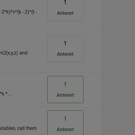
1
2*k)*v^(k - 2)*(t -
Antwort
1
um2(x,y,z) and
Antwort
1
k *...
Antwort
1
riables, call them
Antwort