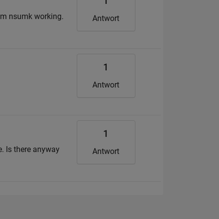
1
gram nsumk working.
Antwort
1
Antwort
1
e. Is there anyway
Antwort