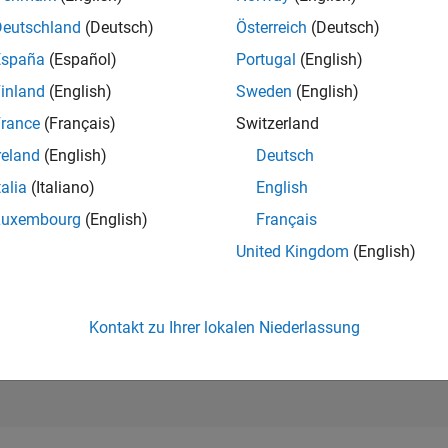
283.898
of 302.031
Deutschland
(Deutsch)
Österreich
(Deutsch)
España
(Español)
Portugal
(English)
REPUTATION
0
inland
(English)
Sweden
(English)
rance
(Français)
Switzerland
BEITRÄGE
19
Fragen
reland
(English)
Deutsch
0
Antworten
talia
(Italiano)
English
ANTWORTZUS
Luxembourg
(English)
Français
31.58%
/23
09/23
L
03/24
09/24
03/25
09/25
03/26
United Kingdom
(English)
ZEITACHSE
ERHALTENE
STIMMEN
0
Kontakt zu Ihrer lokalen Niederlassung