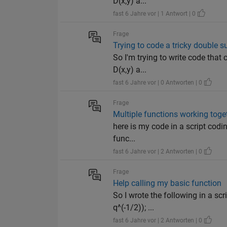
D(x,y) a...
fast 6 Jahre vor | 1 Antwort | 0
Frage
Trying to code a tricky double
So I'm trying to write code that
D(x,y) a...
fast 6 Jahre vor | 0 Antworten | 0
Frage
Multiple functions working toge
here is my code in a script codi
func...
fast 6 Jahre vor | 2 Antworten | 0
Frage
Help calling my basic function
So I wrote the following in a sc
q^(-1/2)); ...
fast 6 Jahre vor | 2 Antworten | 0