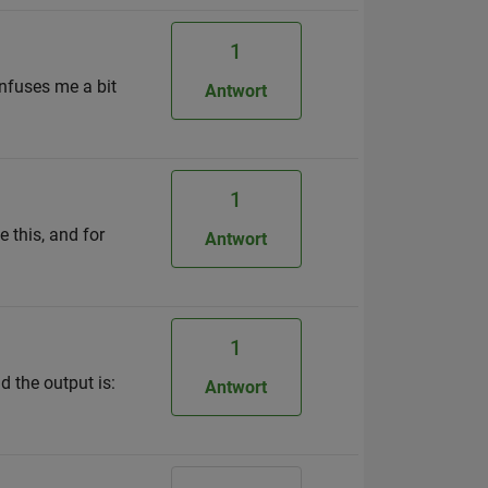
1
onfuses me a bit
Antwort
1
e this, and for
Antwort
1
 the output is:
Antwort