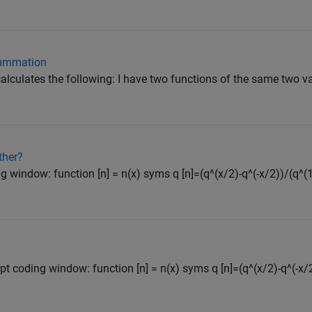
 summation
 calculates the following: I have two functions of the same two va
ther?
ng window: function [n] = n(x) syms q [n]=(q^(x/2)-q^(-x/2))/(q^(1
ript coding window: function [n] = n(x) syms q [n]=(q^(x/2)-q^(-x/