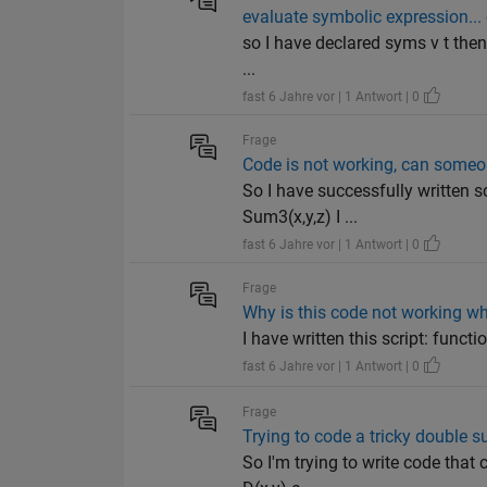
evaluate symbolic expression... c
so I have declared syms v t then 
...
fast 6 Jahre vor | 1 Antwort | 0
Frage
Code is not working, can some
So I have successfully written s
Sum3(x,y,z) I ...
fast 6 Jahre vor | 1 Antwort | 0
Frage
Why is this code not working whi
I have written this script: functi
fast 6 Jahre vor | 1 Antwort | 0
Frage
Trying to code a tricky double
So I'm trying to write code that