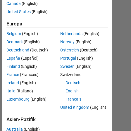
Canada
(English)
Followers:
United States
(English)
0
Europa
Following:
0
Belgium
(English)
Netherlands
(English)
Denmark
(English)
Norway
(English)
Follow
Deutschland
(Deutsch)
Österreich
(Deutsch)
España
(Español)
Portugal
(English)
Finland
(English)
Sweden
(English)
Dashboard
France
(Français)
Switzerland
Ireland
(English)
Deutsch
Statistik
Italia
(Italiano)
English
Luxembourg
(English)
Français
MATLAB Answers
United Kingdom
(English)
-2
-1
4
3
Asien-Pazifik
Australia
(English)
2