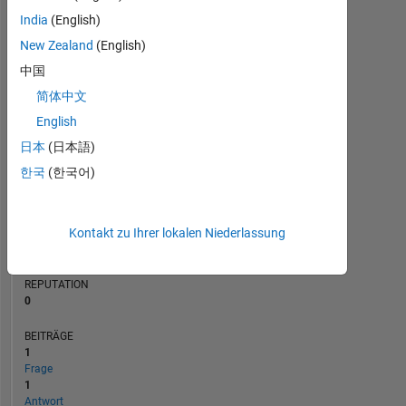
BEITRÄGE
India
(English)
L
New Zealand
(English)
1
中国
简体中文
0
08/19
06/20
04/21
02/22
12/22
10/23
08/24
06/25
04/26
10/19
10/20
10/21
10/22
10/24
10/25
10/18
11/19
12/20
01/22
L
02/23
03/24
04/25
05/26
English
ZEITACHSE
日本
(日本語)
한국
(한국어)
RANG
170.671
Kontakt zu Ihrer lokalen Niederlassung
of
302.025
REPUTATION
0
BEITRÄGE
1
Frage
1
Antwort