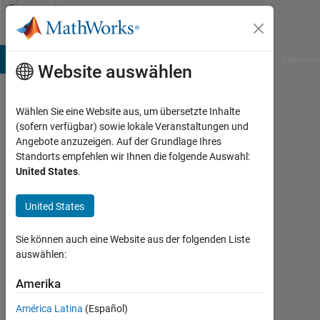
Weiter zum Inhalt
Community
Profile
B Answers
File Exchange
Cody
AI Chat Playground
Diskussi
Website auswählen
Wählen Sie eine Website aus, um übersetzte Inhalte
mona
(sofern verfügbar) sowie lokale Veranstaltungen und
Angebote anzuzeigen. Auf der Grundlage Ihres
aljeagdaf
Standorts empfehlen wir Ihnen die folgende Auswahl:
United States
.
Last
seen:
etwa
United States
6
Jahre
Sie können auch eine Website aus der folgenden Liste
vor
auswählen:
|
Aktiv
Amerika
seit
América Latina
(Español)
2018