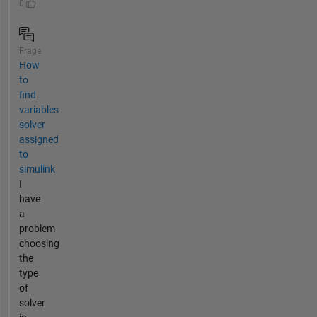
0
Frage
How
to
find
variables
solver
assigned
to
simulink
I
have
a
problem
choosing
the
type
of
solver