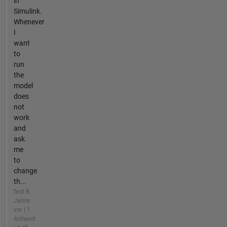
in
Simulink.
Whenever
I
want
to
run
the
model
does
not
work
and
ask
me
to
change
th...
fast 8
Jahre
vor | 1
Antwort