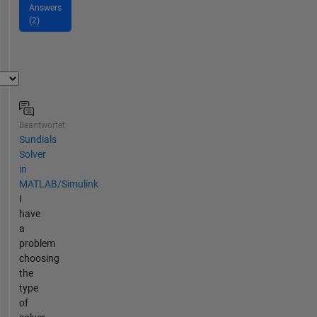
Answers
(2)
Beantwortet
Sundials
Solver
in
MATLAB/Simulink
I
have
a
problem
choosing
the
type
of