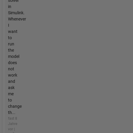
solver
in
Simulink.
Whenever
I
want
to
run
the
model
does
not
work
and
ask
me
to
change
th...
fast 8
Jahre
vor |