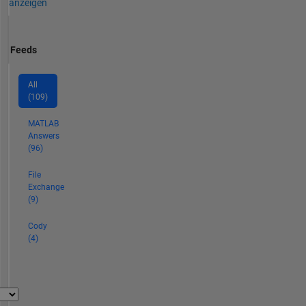
anzeigen
Feeds
All
(109)
MATLAB
Answers
(96)
File
Exchange
(9)
Cody
(4)