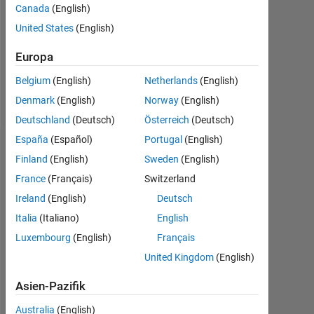
Canada
(English)
Following:
0
United States
(English)
Europa
Follow
Belgium
(English)
Netherlands
(English)
Nachricht
Denmark
(English)
Norway
(English)
Deutschland
(Deutsch)
Österreich
(Deutsch)
España
(Español)
Portugal
(English)
Dashboard
Finland
(English)
Sweden
(English)
France
(Français)
Switzerland
Statistik
Ireland
(English)
Deutsch
MATLAB Answers
File Exchange
Cody
All
Italia
(Italiano)
English
Luxembourg
(English)
Français
-10
30
-4
-2
-5
2
4
6
8
25
United Kingdom
(English)
20
Asien-Pazifik
BEITRÄGE
15
10
Australia
(English)