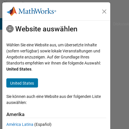
Weiter zum Inhalt
Community
Profile
B Answers
File Exchange
Cody
AI Chat Playground
Diskussi
Website auswählen
Wählen Sie eine Website aus, um übersetzte Inhalte
Richard
(sofern verfügbar) sowie lokale Veranstaltungen und
Angebote anzuzeigen. Auf der Grundlage Ihres
Willey
Standorts empfehlen wir Ihnen die folgende Auswahl:
United States
.
MathWorks
United States
Aktiv
Sie können auch eine Website aus der folgenden Liste
seit
auswählen:
2011
Amerika
Followers:
0
América Latina
(Español)