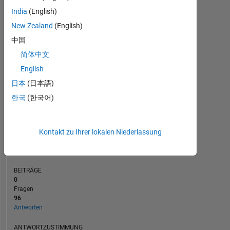
10
India
(English)
5
New Zealand
(English)
0
中国
09/12
05/14
01/16
09/17
05/19
01/21
09/22
05/24
01/26
11/12
09/14
07/16
05/18
03/20
01/22
11/23
09/25
01/11
03/13
05/15
07/17
L
09/19
11/21
01/24
03/26
简体中文
ZEITACHSE
English
日本
(日本語)
RANG
한국
(한국어)
438
of
302.028
Kontakt zu Ihrer lokalen Niederlassung
REPUTATION
182
BEITRÄGE
0
Fragen
96
Antworten
ANTWORTZUSTIMMUNG