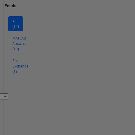
Feeds
All
(14)
MATLAB
Answers
(13)
File
Exchange
(1)