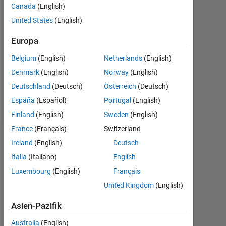
2018
Canada
(English)
United States
(English)
Followers:
0
Europa
Following:
Belgium
(English)
Netherlands
(English)
0
Denmark
(English)
Norway
(English)
Deutschland
(Deutsch)
Österreich
(Deutsch)
Follow
España
(Español)
Portugal
(English)
Finland
(English)
Sweden
(English)
France
(Français)
Switzerland
Dashboard
Ireland
(English)
Deutsch
Italia
(Italiano)
English
Statistik
Luxembourg
(English)
Français
MATLAB Answers
File Exchange
All
United Kingdom
(English)
Asien-Pazifik
-2
-1
4
5
3
Australia
(English)