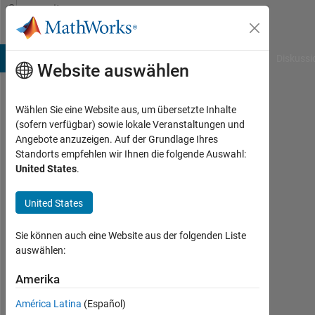
Weiter zum Inhalt
Community
Profile
B Answers
File Exchange
Cody
AI Chat Playground
Diskussi
Website auswählen
Wählen Sie eine Website aus, um übersetzte Inhalte
David
(sofern verfügbar) sowie lokale Veranstaltungen und
Angebote anzuzeigen. Auf der Grundlage Ihres
Aronstein
Standorts empfehlen wir Ihnen die folgende Auswahl:
United States
.
Last
seen:
mehr
United States
als
ein
Sie können auch eine Website aus der folgenden Liste
Jahr
auswählen:
vor
|
Amerika
Aktiv
América Latina
(Español)
seit