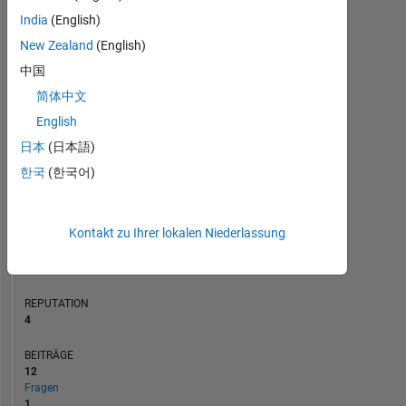
2
India
(English)
BEITRÄGE
L
New Zealand
(English)
1
中国
简体中文
English
0
08/19
06/20
04/21
02/22
12/22
10/23
08/24
06/25
04/26
10/19
10/20
10/21
10/22
10/24
10/25
10/18
11/19
12/20
01/22
L
02/23
03/24
04/25
05/26
日本
(日本語)
ZEITACHSE
한국
(한국어)
RANG
Kontakt zu Ihrer lokalen Niederlassung
11.360
of
302.031
REPUTATION
4
BEITRÄGE
12
Fragen
1