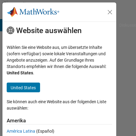
Weiter zum Inhalt
Community
Profile
B Answers
File Exchange
Cody
AI Chat Playground
Diskussi
Website auswählen
Wählen Sie eine Website aus, um übersetzte Inhalte
Ashima
(sofern verfügbar) sowie lokale Veranstaltungen und
Angebote anzuzeigen. Auf der Grundlage Ihres
Elhence
Standorts empfehlen wir Ihnen die folgende Auswahl:
United States
.
Aktiv
seit
2018
United States
Followers:
Sie können auch eine Website aus der folgenden Liste
0
auswählen:
Following:
Amerika
0
América Latina
(Español)