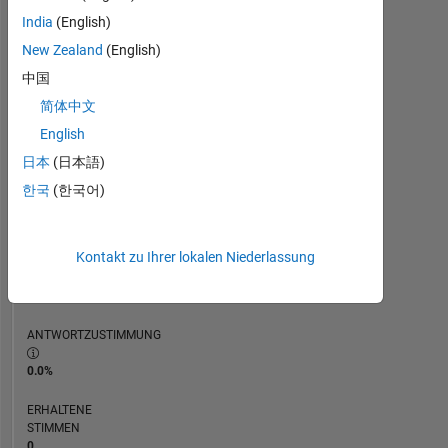
ZEITACHSE
India
(English)
New Zealand
(English)
RANG
中国
120.694
简体中文
of
302.023
English
日本
(日本語)
REPUTATION
0
한국
(한국어)
BEITRÄGE
2
Kontakt zu Ihrer lokalen Niederlassung
Fragen
0
Antworten
ANTWORTZUSTIMMUNG
0.0%
ERHALTENE
STIMMEN
0