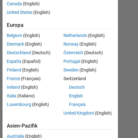
Canada
(English)
Follow
United States
(English)
Europa
Dashboard
Belgium
(English)
Netherlands
(English)
Denmark
(English)
Norway
(English)
Statistik
Deutschland
(Deutsch)
Österreich
(Deutsch)
MATLAB Answers
España
(Español)
Portugal
(English)
Finland
(English)
Sweden
(English)
-2
-1
4
3
France
(Français)
Switzerland
Ireland
(English)
Deutsch
2
BEITRÄGE
Italia
(Italiano)
English
L
Luxembourg
(English)
Français
1
United Kingdom
(English)
Asien-Pazifik
0
03/19
02/20
01/21
12/21
11/22
10/23
09/24
08/25
07/26
04/19
04/20
04/21
04/22
04/23
04/24
04/26
04/18
06/19
08/20
10/21
L
12/22
02/24
04/25
06/26
Australia
(English)