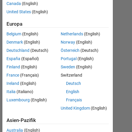
Canada
(English)
Follow
United States
(English)
Europa
Dashboard
Belgium
(English)
Netherlands
(English)
Denmark
(English)
Norway
(English)
Statistik
Deutschland
(Deutsch)
Österreich
(Deutsch)
MATLAB Answers
España
(Español)
Portugal
(English)
Finland
(English)
Sweden
(English)
-2
-1
3
2
France
(Français)
Switzerland
Ireland
(English)
Deutsch
BEITRÄGE
Italia
(Italiano)
English
L
1
Luxembourg
(English)
Français
United Kingdom
(English)
Asien-Pazifik
0
12/18
11/19
10/20
09/21
08/22
07/23
06/24
05/25
04/26
02/19
03/20
04/21
05/22
06/23
07/24
08/25
01/18
03/19
05/20
07/21
09/22
L
11/23
01/25
03/26
Australia
(English)