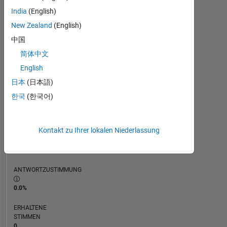
ZEITACHSE
India
(English)
New Zealand
(English)
RANG
中国
114.477
简体中文
of
302.031
English
日本
(日本語)
REPUTATION
0
한국
(한국어)
BEITRÄGE
1
Kontakt zu Ihrer lokalen Niederlassung
Frage
0
Antworten
ANTWORTZUSTIMMUNG
0.0%
ERHALTENE
STIMMEN
0