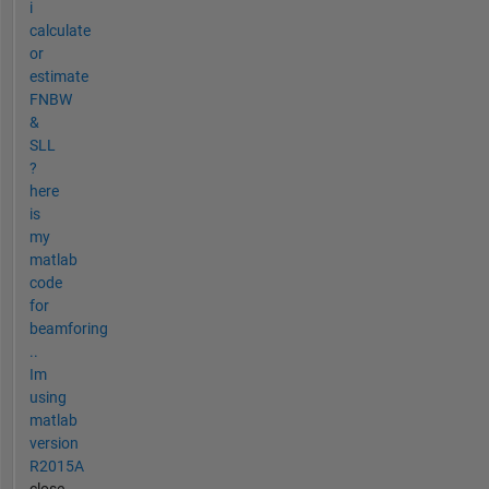
i
calculate
or
estimate
FNBW
&
SLL
?
here
is
my
matlab
code
for
beamforing
..
Im
using
matlab
version
R2015A