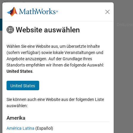
Weiter zum Inhalt
Community
Profile
B Answers
File Exchange
Cody
AI Chat Playground
Diskussi
Website auswählen
Wählen Sie eine Website aus, um übersetzte Inhalte
Itrat
(sofern verfügbar) sowie lokale Veranstaltungen und
Angebote anzuzeigen. Auf der Grundlage Ihres
Naim
Standorts empfehlen wir Ihnen die folgende Auswahl:
United States
.
Aktiv
seit
2018
United States
Followers:
Sie können auch eine Website aus der folgenden Liste
0
auswählen:
Following:
Amerika
0
América Latina
(Español)