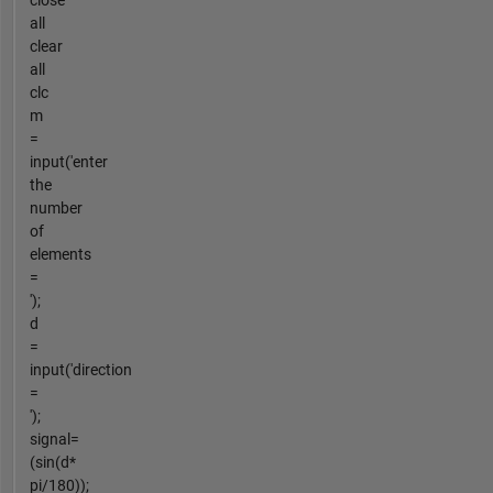
close
all
clear
all
clc
m
=
input('enter
the
number
of
elements
=
');
d
=
input('direction
=
');
signal=
(sin(d*
pi/180));