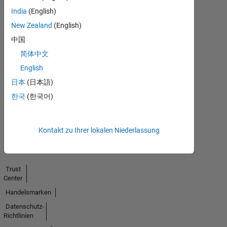
India
(English)
New Zealand
(English)
中国
简体中文
No
English
Endorsements
日本
(日本語)
received
한국
(한국어)
Kontakt zu Ihrer lokalen Niederlassung
Trust
Center
Handelsmarken
Datenschutz-
Richtlinien