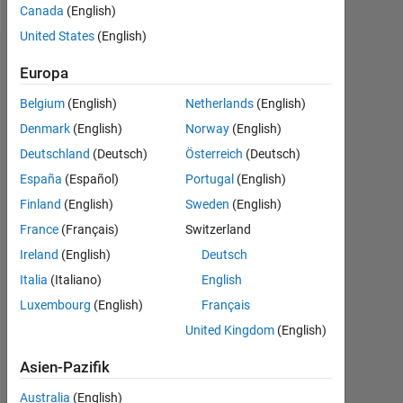
Canada
(English)
United States
(English)
Empfehlungen
Europa
Please
Belgium
(English)
Netherlands
(English)
login
Denmark
(English)
Norway
(English)
to
Deutschland
(Deutsch)
Österreich
(Deutsch)
endorse
this
España
(Español)
Portugal
(English)
person
Finland
(English)
Sweden
(English)
in
France
(Français)
Switzerland
a
skill
Ireland
(English)
Deutsch
Italia
(Italiano)
English
Luxembourg
(English)
Français
United Kingdom
(English)
Asien-Pazifik
Australia
(English)