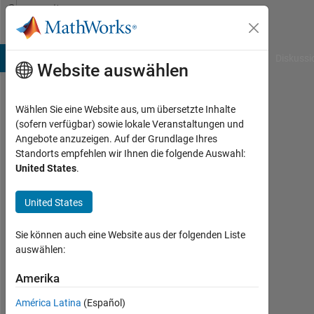
Weiter zum Inhalt
Community
Profile
B Answers
File Exchange
Cody
AI Chat Playground
Diskussi
Website auswählen
Wählen Sie eine Website aus, um übersetzte Inhalte
Inso
(sofern verfügbar) sowie lokale Veranstaltungen und
Angebote anzuzeigen. Auf der Grundlage Ihres
Aktiv
Standorts empfehlen wir Ihnen die folgende Auswahl:
seit
United States
.
2018
United States
Followers:
0
Sie können auch eine Website aus der folgenden Liste
Following:
auswählen:
0
Amerika
América Latina
(Español)
Follow