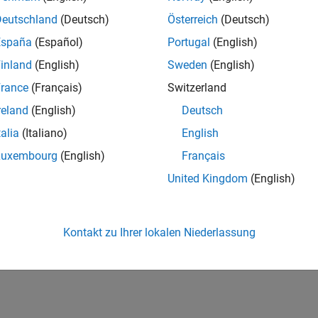
2
Öffentlich K
Deutschland
(Deutsch)
Österreich
(Deutsch)
DURCHSCHNIT
España
(Español)
Portugal
(English)
BEWERTUNG
30
inland
(English)
Sweden
(English)
rance
(Français)
Switzerland
reland
(English)
Deutsch
talia
(Italiano)
English
Luxembourg
(English)
Français
22
06/23
L
12/23
06/24
12/24
06/25
12/25
06/26
United Kingdom
(English)
ZEITACHSE
Kontakt zu Ihrer lokalen Niederlassung