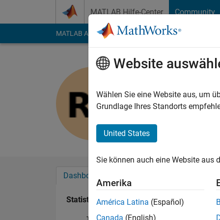
Weiter zum Inhalt
MATLAB Hilfe-Center
Community
MATLAB Answers
File Exchange
Cody
AI Cha
Website auswähl
ro bader
Last seen: etwa 6 Ja
Wählen Sie eine Website aus, um üb
Followers:
0
Followi
Grundlage Ihres Standorts empfehle
Follow
United States
Sie können auch eine Website aus d
Dashboard
Abzeichen
Empfehlungen
Amerika
Statistik
América Latina
(Español)
Canada
(English)
ThingSpeak