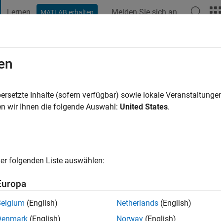
Lernen
Melden Sie sich an
MATLAB erhalten
t Playground
Diskussionen
Wettbewerbe
Blogs
Veröffentlic
en
hre vor
|
Aktiv seit 2020
ersetzte Inhalte (sofern verfügbar) sowie lokale Veranstaltung
ng:
0
n wir Ihnen die folgende Auswahl:
United States
.
er folgenden Liste auswählen:
Europa
Belgium
(English)
Netherlands
(English)
BEITRÄGE
Denmark
(English)
Norway
(English)