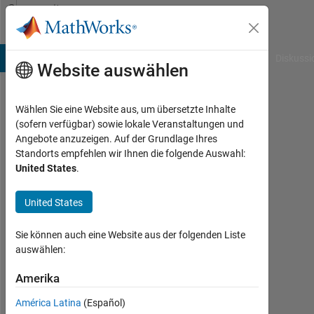
Weiter zum Inhalt
Community
Profile
B Answers
File Exchange
Cody
AI Chat Playground
Diskussi
Website auswählen
Wählen Sie eine Website aus, um übersetzte Inhalte
Naz
(sofern verfügbar) sowie lokale Veranstaltungen und
Angebote anzuzeigen. Auf der Grundlage Ihres
Aktiv
Standorts empfehlen wir Ihnen die folgende Auswahl:
seit
United States
.
2018
United States
Followers:
0
Sie können auch eine Website aus der folgenden Liste
Following:
auswählen:
0
Amerika
América Latina
(Español)
Follow