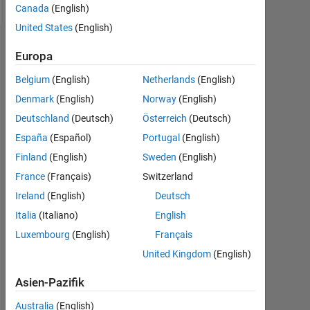
Canada
(English)
United States
(English)
Empfehlungen
Europa
Please
Belgium
(English)
Netherlands
(English)
login
Denmark
(English)
Norway
(English)
to
Deutschland
(Deutsch)
Österreich
(Deutsch)
endorse
this
España
(Español)
Portugal
(English)
person
Finland
(English)
Sweden
(English)
in
France
(Français)
Switzerland
a
skill
Ireland
(English)
Deutsch
Italia
(Italiano)
English
Luxembourg
(English)
Français
United Kingdom
(English)
Asien-Pazifik
Australia
(English)