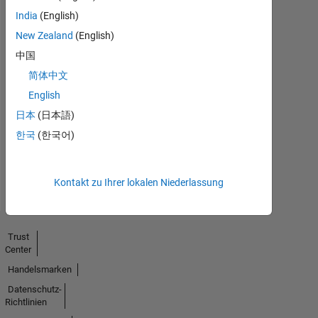
India
(English)
New Zealand
(English)
中国
简体中文
No
English
Endorsements
日本
(日本語)
received
한국
(한국어)
Kontakt zu Ihrer lokalen Niederlassung
Trust
Center
Handelsmarken
Datenschutz-
Richtlinien