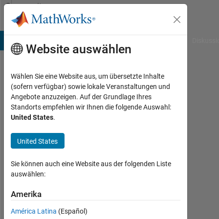
Weiter zum Inhalt
Community
Profile
B Answers
File Exchange
Cody
AI Chat Playground
Diskussi
Website auswählen
Wählen Sie eine Website aus, um übersetzte Inhalte
infinity
(sofern verfügbar) sowie lokale Veranstaltungen und
Angebote anzuzeigen. Auf der Grundlage Ihres
Last
Standorts empfehlen wir Ihnen die folgende Auswahl:
seen:
United States
.
etwa
6
United States
Jahre
vor
|
Sie können auch eine Website aus der folgenden Liste
Aktiv
auswählen:
seit
2019
Amerika
América Latina
(Español)
Followers: