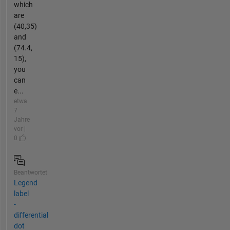
which
are
(40,35)
and
(74.4,
15),
you
can
e...
etwa
7
Jahre
vor |
0
Beantwortet
Legend
label
-
differential
dot