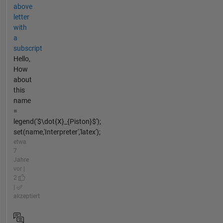
above
letter
with
a
subscript
Hello,
How
about
this
name
=
legend('$\dot{X}_{Piston}$');
set(name,'Interpreter','latex');
etwa
7
Jahre
vor |
2
|
akzeptiert