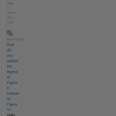
etwa
7
Jahre
vor |
1
Beantwortet
How
do
you
update
the
legend
of
Figure
2
instead
of
Figure
1?
Hello,