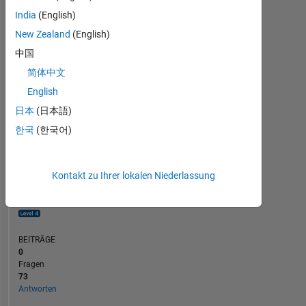
15
India
(English)
10
New Zealand
(English)
5
0
中国
03/20
12/20
09/21
03/23
12/23
09/24
03/26
05/20
04/21
03/22
02/23
01/24
12/24
11/25
06/19
06/20
06/21
06/22
L
06/23
06/24
06/25
06/26
简体中文
ZEITACHSE
English
日本
(日本語)
RANG
한국
(한국어)
377
of
302.025
Kontakt zu Ihrer lokalen Niederlassung
REPUTATION
220
BEITRÄGE
0
Fragen
73
Antworten