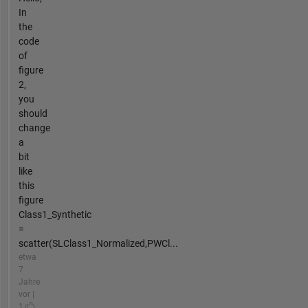
In
the
code
of
figure
2,
you
should
change
a
bit
like
this
figure
Class1_Synthetic
=
scatter(SLClass1_Normalized,PWCl...
etwa
7
Jahre
vor |
1