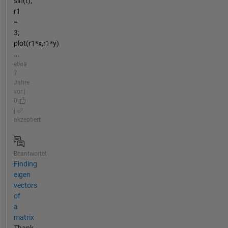
sin(t);
r1
=
3;
plot(r1*x,r1*y)
...
etwa
7
Jahre
vor |
0
|
akzeptiert
Beantwortet
Finding
eigen
vectors
of
a
matrix
Thank