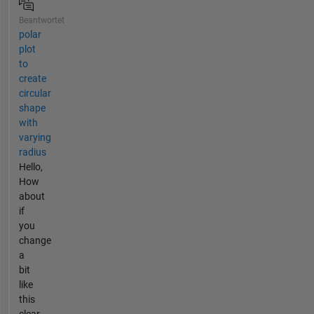
Beantwortet
polar
plot
to
create
circular
shape
with
varying
radius
Hello,
How
about
if
you
change
a
bit
like
this
clear