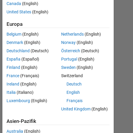
0
Canada
(English)
United States
(English)
Following:
0
Europa
Belgium
(English)
Netherlands
(English)
Follow
Denmark
(English)
Norway
(English)
Deutschland
(Deutsch)
Österreich
(Deutsch)
España
(Español)
Portugal
(English)
Dashboard
Finland
(English)
Sweden
(English)
France
(Français)
Switzerland
Statistik
Ireland
(English)
Deutsch
MATLAB Answers
Cody
All
Italia
(Italiano)
English
Luxembourg
(English)
Français
-10
45
-5
40
United Kingdom
(English)
35
30
Asien-Pazifik
25
BEITRÄGE
10
20
Australia
(English)