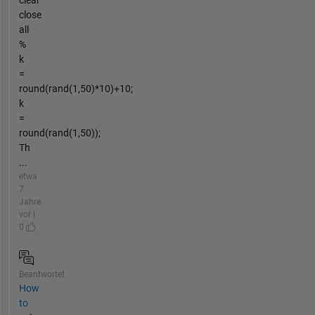
close
all
%
k
=
round(rand(1,50)*10)+10;
k
=
round(rand(1,50));
Th
...
etwa
7
Jahre
vor |
0
Beantwortet
How
to