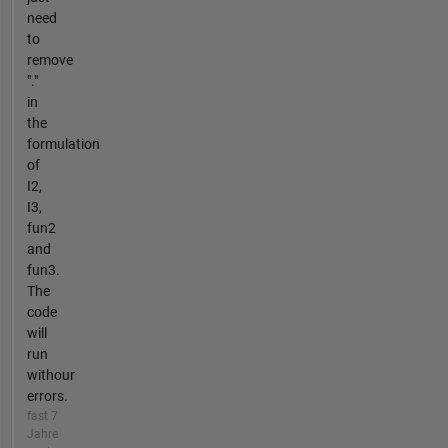
need
to
remove
"."
in
the
formulation
of
I2,
I3,
fun2
and
fun3.
The
code
will
run
withour
errors.
fast 7
Jahre