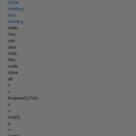
Circle
rotating
and
whirling
Hello,
You
can
also
refer
this
code,
close
all
t
=
linspace(0,2*pi);
x
=
cos(t);
y
=