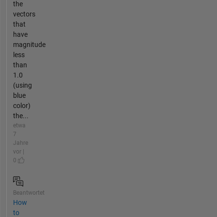
the
vectors
that
have
magnitude
less
than
1.0
(using
blue
color)
the...
etwa
7
Jahre
vor |
0
Beantwortet
How
to