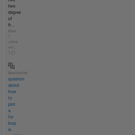
two
degree
of
fr...
etwa
7
Jahre
vor |
1
Beantwortet
question
about
how
to
plot
a
for
loop
in