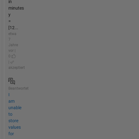
in
minutes
y
=
[12...
etwa
7
Jahre
vor |
0
|
akzeptiert
Beantwortet
I
am
unable
to
store
values
for