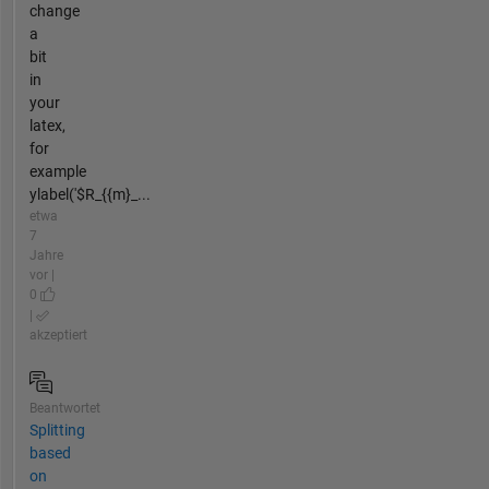
change
a
bit
in
your
latex,
for
example
ylabel('$R_{{m}_...
etwa
7
Jahre
vor |
0
|
akzeptiert
Beantwortet
Splitting
based
on