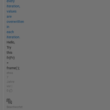
every
iteration,
values
are
overwritten
in
each
iteration.
Hello,
Try
this
fr{Fr}
=
frame(:);
etwa
7
Jahre
vor |
0
Beantwortet