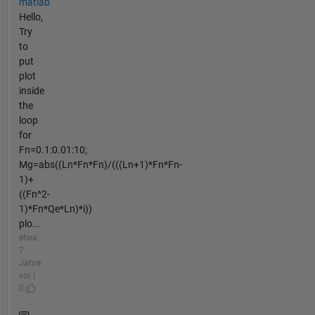
matlab
Hello,
Try
to
put
plot
inside
the
loop
for
Fn=0.1:0.01:10;
Mg=abs((Ln*Fn*Fn)/(((Ln+1)*Fn*Fn-
1)+
((Fn^2-
1)*Fn*Qe*Ln)*i))
plo...
etwa
7
Jahre
vor |
0