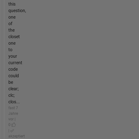
this
question,
one
of
the
closet
one
to
your
current
code
could
be
clear;
clc;
clos...
fast 7
Jahre
vor |
0
|
akzeptiert