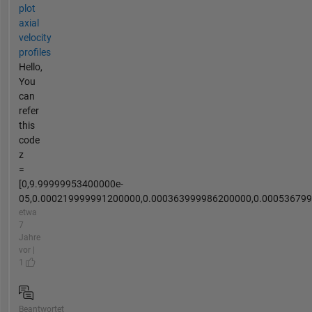
plot
axial
velocity
profiles
Hello,
You
can
refer
this
code
z
=
[0,9.99999953400000e-
05,0.000219999991200000,0.000363999986200000,0.0005367999
etwa
7
Jahre
vor |
1
Beantwortet