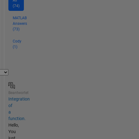
All
(74)
MATLAB
Answers
(73)
Cody
(1)
Beantwortet
Integration
of
a
function.
Hello,
You
just