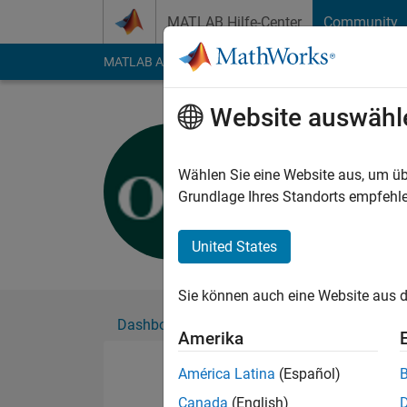
Weiter zum Inhalt
MATLAB Hilfe-Center
Community
MATLAB Answers
File Exchange
Cody
AI Cha
Website auswähl
oren mon
Aktiv seit 2021
Wählen Sie eine Website aus, um üb
Followers:
0
Followi
Grundlage Ihres Standorts empfehle
Follow
United States
Sie können auch eine Website aus d
Dashboard
Abzeichen
Empfehlungen
Amerika
América Latina
(Español)
Canada
(English)