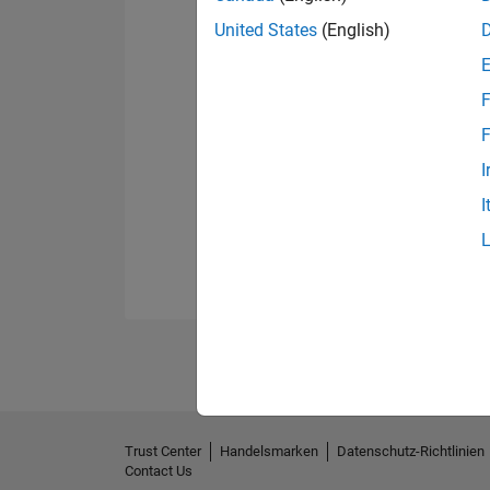
United States
(English)
F
F
I
I
Trust Center
Handelsmarken
Datenschutz-Richtlinien
Contact Us