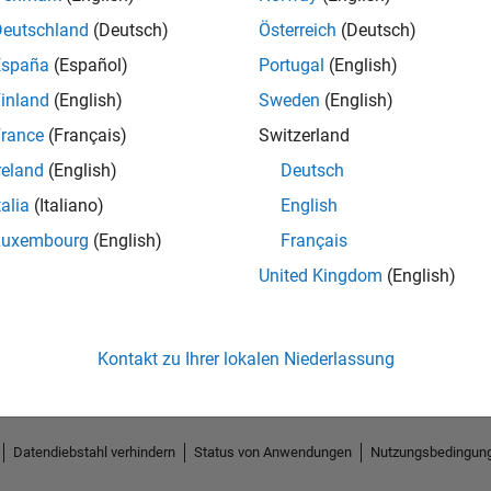
Deutschland
(Deutsch)
Österreich
(Deutsch)
España
(Español)
Portugal
(English)
inland
(English)
Sweden
(English)
rance
(Français)
Switzerland
reland
(English)
Deutsch
talia
(Italiano)
English
Luxembourg
(English)
Français
No Endorsements received
United Kingdom
(English)
Kontakt zu Ihrer lokalen Niederlassung
Datendiebstahl verhindern
Status von Anwendungen
Nutzungsbedingun