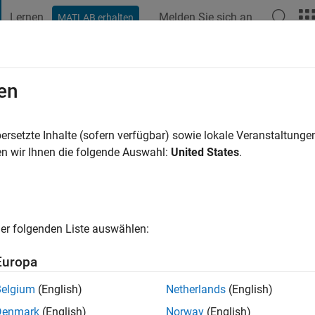
Lernen
Melden Sie sich an
MATLAB erhalten
t Playground
Diskussionen
Wettbewerbe
Blogs
Veröffentlic
en
tgomery
ersetzte Inhalte (sofern verfügbar) sowie lokale Veranstaltung
ng:
0
n wir Ihnen die folgende Auswahl:
United States
.
er folgenden Liste auswählen:
Europa
Please
login
to endorse this person in a skill
Belgium
(English)
Netherlands
(English)
Denmark
(English)
Norway
(English)