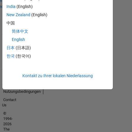
en
hen
India
(English)
New Zealand
(English)
中国
Trust
简体中文
Center
English
Handelsmarken
日本
(日本語)
Datenschutz-
한국
(한국어)
Richtlinien
Datendiebstahl
verhindern
Kontakt zu Ihrer lokalen Niederlassung
Status von
Anwendungen
Nutzungsbedingungen
Contact
Us
©
1994-
2026
The