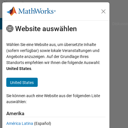
Weiter zum Inhalt
Community
Profile
B Answers
File Exchange
Cody
AI Chat Playground
Diskussi
Website auswählen
Wählen Sie eine Website aus, um übersetzte Inhalte
AR
(sofern verfügbar) sowie lokale Veranstaltungen und
Angebote anzuzeigen. Auf der Grundlage Ihres
Ahmed
Standorts empfehlen wir Ihnen die folgende Auswahl:
United States
.
Followers:
0
United States
Following:
Sie können auch eine Website aus der folgenden Liste
0
auswählen:
Amerika
Follow
América Latina
(Español)