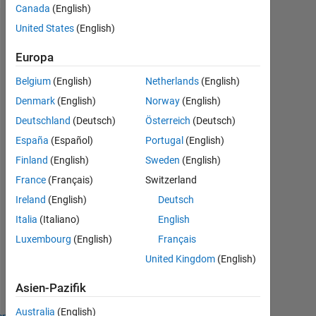
Canada
(English)
United States
(English)
Abzeichen
Europa
Belgium
(English)
Netherlands
(English)
Denmark
(English)
Norway
(English)
Deutschland
(Deutsch)
Österreich
(Deutsch)
España
(Español)
Portugal
(English)
Finland
(English)
Sweden
(English)
France
(Français)
Switzerland
Ireland
(English)
Deutsch
Italia
(Italiano)
English
Luxembourg
(English)
Français
No
United Kingdom
(English)
Badges
Earned
Asien-Pazifik
Australia
(English)