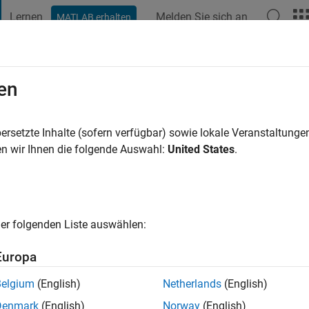
Lernen
Melden Sie sich an
MATLAB erhalten
t Playground
Diskussionen
Wettbewerbe
Blogs
Veröffentlic
en
ala
6 Jahre vor
|
Aktiv seit 2019
ersetzte Inhalte (sofern verfügbar) sowie lokale Veranstaltung
ng:
0
n wir Ihnen die folgende Auswahl:
United States
.
er folgenden Liste auswählen:
Europa
Belgium
(English)
Netherlands
(English)
RANG
Denmark
(English)
Norway
(English)