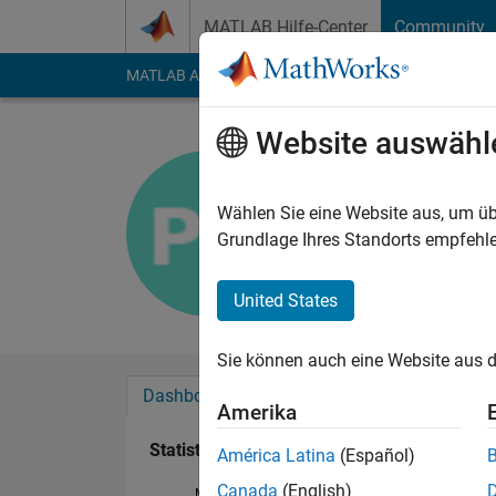
Weiter zum Inhalt
MATLAB Hilfe-Center
Community
MATLAB Answers
File Exchange
Cody
AI Cha
Website auswähl
pavan nitt
Last seen: mehr als 
Wählen Sie eine Website aus, um üb
Followers:
0
Followi
Grundlage Ihres Standorts empfehle
Follow
United States
Sie können auch eine Website aus d
Dashboard
Abzeichen
Empfehlungen
Amerika
Statistik
América Latina
(Español)
Canada
(English)
MATLAB Answers