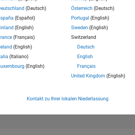
253.207
of 302.028
Deutschland
(Deutsch)
Österreich
(Deutsch)
España
(Español)
Portugal
(English)
REPUTATION
0
inland
(English)
Sweden
(English)
rance
(Français)
Switzerland
BEITRÄGE
2
Fragen
reland
(English)
Deutsch
0
Antworten
talia
(Italiano)
English
ANTWORTZUS
Luxembourg
(English)
Français
50.0%
22
01/23
L
08/23
03/24
10/24
05/25
12/25
07/26
United Kingdom
(English)
ZEITACHSE
ERHALTENE
STIMMEN
0
Kontakt zu Ihrer lokalen Niederlassung