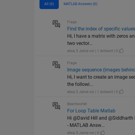
All (6)
MATLAB Answers (6)
Frage
Find the index of specific value
Hi, I have a matrix with zeros a
two vector...
etwa 5 Jahre vor | 1 Antwort | 0
Frage
Image sequence (images behin
Hi, I want to create an image se
the followi...
etwa 5 Jahre vor | 1 Antwort | 0
Beantwortet
For Loop Table Matlab
Hi @David Hill and @Siddharth 
- MATLAB Answ...
etwa 5 Jahre vor | 0