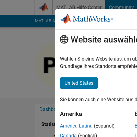
Weiter zum Inhalt
MATLAB Hilfe-Center
Community
MATLAB Answers
File Exchange
Cody
AI Cha
Website auswähl
Pouyan S
Last seen: etwa 5 Ja
Wählen Sie eine Website aus, um üb
Followers:
0
Followi
Grundlage Ihres Standorts empfehle
Follow
United States
Sie können auch eine Website aus d
Dashboard
Abzeichen
Empfehlungen
Amerika
Statistik
América Latina
(Español)
Canada
(English)
MATLAB Answers