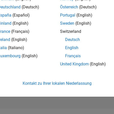
102.273
of 302.025
Deutschland
(Deutsch)
Österreich
(Deutsch)
España
(Español)
Portugal
(English)
REPUTATION
0
inland
(English)
Sweden
(English)
rance
(Français)
Switzerland
BEITRÄGE
5
Fragen
reland
(English)
Deutsch
1
Antwort
talia
(Italiano)
English
ANTWORTZUS
Luxembourg
(English)
Français
80.0%
3
11/23
L
04/24
09/24
02/25
07/25
12/25
05/26
United Kingdom
(English)
ZEITACHSE
ERHALTENE
STIMMEN
0
Kontakt zu Ihrer lokalen Niederlassung