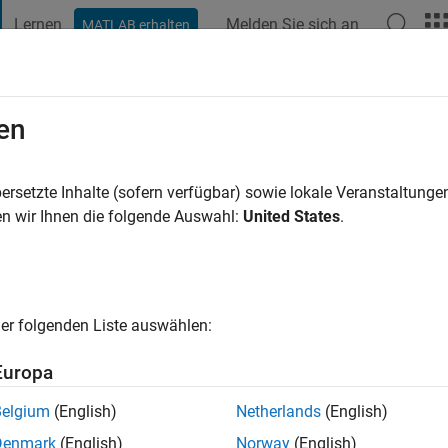
Lernen
Melden Sie sich an
MATLAB erhalten
t Playground
Diskussionen
Wettbewerbe
Blogs
Veröffentlic
en
adeghian
hre vor
|
Aktiv seit 2021
ersetzte Inhalte (sofern verfügbar) sowie lokale Veranstaltung
ng:
0
n wir Ihnen die folgende Auswahl:
United States
.
er folgenden Liste auswählen:
Europa
Belgium
(English)
Netherlands
(English)
RANG
Denmark
(English)
Norway
(English)