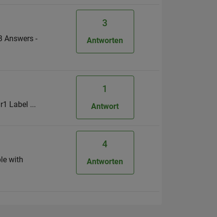
3
B Answers -
Antworten
1
r1 Label ...
Antwort
4
le with
Antworten