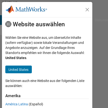
Weiter zum Inhalt
MATLAB
Answers
B Answers
File Exchange
Cody
AI Chat Playground
Diskussi
Website auswählen
Wählen Sie eine Website aus, um übersetzte Inhalte
(sofern verfügbar) sowie lokale Veranstaltungen und
Image
Angebote anzuzeigen. Auf der Grundlage Ihres
Standorts empfehlen wir Ihnen die folgende Auswahl:
sequence
United States
.
(images
behind
United States
each
Sie können auch eine Website aus der folgenden Liste
other)
auswählen:
MATLAB
Amerika
Pouyan
América Latina
(Español)