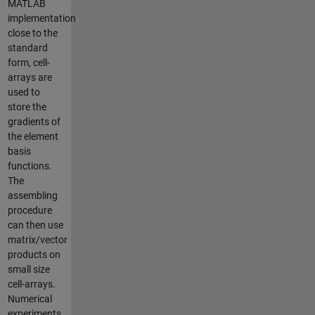
MATLAB
implementation
close to the
standard
form, cell-
arrays are
used to
store the
gradients of
the element
basis
functions.
The
assembling
procedure
can then use
matrix/vector
products on
small size
cell-arrays.
Numerical
experiments