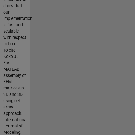
show that
our
implementation
is fast and
scalable
with respect
to time.
To cite
Koko J.,
Fast
MATLAB
assembly of
FEM
matrices in
2D and 3D
using cell-
array
approach,
International
Journal of
Modeling,