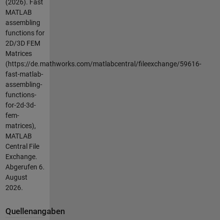
(2026).
Fast
MATLAB
assembling
functions for
2D/3D FEM
Matrices
(https://de.mathworks.com/matlabcentral/fileexchange/59616-
fast-matlab-
assembling-
functions-
for-2d-3d-
fem-
matrices),
MATLAB
Central File
Exchange.
Abgerufen
6.
August
2026
.
Quellenangaben