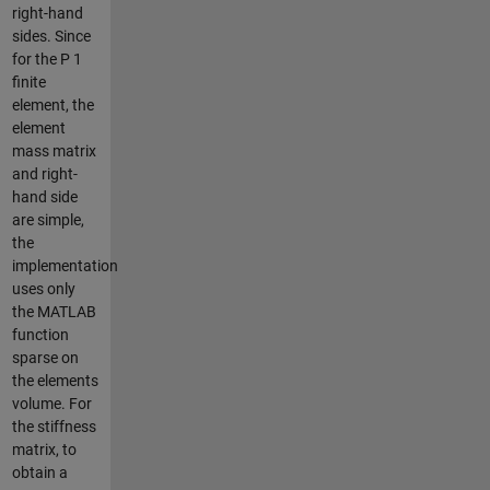
right-hand
sides. Since
for the P 1
finite
element, the
element
mass matrix
and right-
hand side
are simple,
the
implementation
uses only
the MATLAB
function
sparse on
the elements
volume. For
the stiffness
matrix, to
obtain a