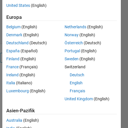
United States
(English)
Jonas Koko
Version 1.0.0.0
(19,7 KB)
Europa
603 Downloads
0,00/5
(0)
9. Okt 2016
Belgium
(English)
Netherlands
(English)
Denmark
(English)
Norway
(English)
Deutschland
(Deutsch)
Österreich
(Deutsch)
España
(Español)
Portugal
(English)
Überblick
Finland
(English)
Sweden
(English)
France
(Français)
Switzerland
We propose
Ireland
(English)
Deutsch
a MATLAB
Italia
(Italiano)
English
implementation
Luxembourg
(English)
Français
of the P 1
finite
United Kingdom
(English)
element
method for
Asien-Pazifik
the
Australia
(English)
numerical
solutions of