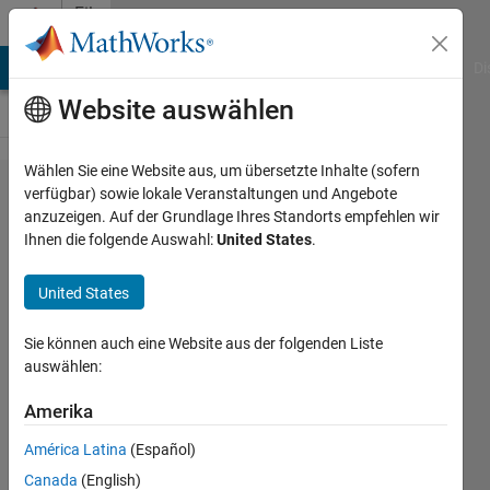
Weiter zum Inhalt
File
Exchange
MATLAB Answers
File Exchange
Cody
AI Chat Playground
Di
Website auswählen
Wählen Sie eine Website aus, um übersetzte Inhalte (sofern
Fast
verfügbar) sowie lokale Veranstaltungen und Angebote
anzuzeigen. Auf der Grundlage Ihres Standorts empfehlen wir
MATLAB
Ihnen die folgende Auswahl:
United States
.
assembling
functions
United States
for 2D/3D
Sie können auch eine Website aus der folgenden Liste
FEM
auswählen:
Matrices
Amerika
MATLAB assembling functions for
América Latina
(Español)
2D/3D Poisson and linear elasticity
problems
Canada
(English)