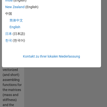
India
(English)
the Poisson
New Zealand
(English)
problem and
中国
the linear
elasticity
简体中文
problem in
English
two-
日本
(日本語)
dimensional
(2D) and
한국
(한국어)
three-
dimensional
(3D). The
Kontakt zu Ihrer lokalen Niederlassung
code
consists of
vectorized
(and short)
assembling
functions for
the matrices
(mass and
stiffness)
and the