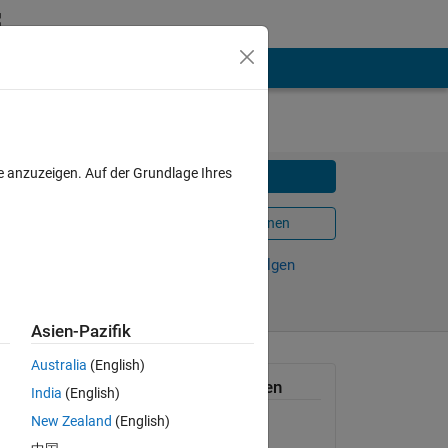
e anzuzeigen. Auf der Grundlage Ihres
Herunterladen
In MATLAB Online öffnen
14
Weiterleiten
Verfolgen
Asien-Pazifik
Australia
(English)
Allgemeine Informationen
India
(English)
New Zealand
(English)
Version 1.3.0.0
(1,24 KB)