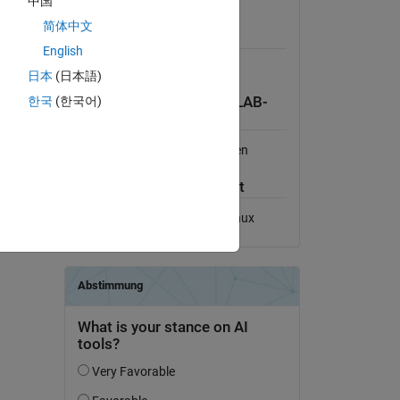
中国
Lizenz anzeigen
简体中文
Erfordert
English
MATLAB
日本
(日本語)
_ip-ip-
한국
(한국어)
Kompatibilität der MATLAB-
Version
nzufügen
Kompatibel mit allen Versionen
Plattform-Kompatibilität
Windows
macOS
Linux