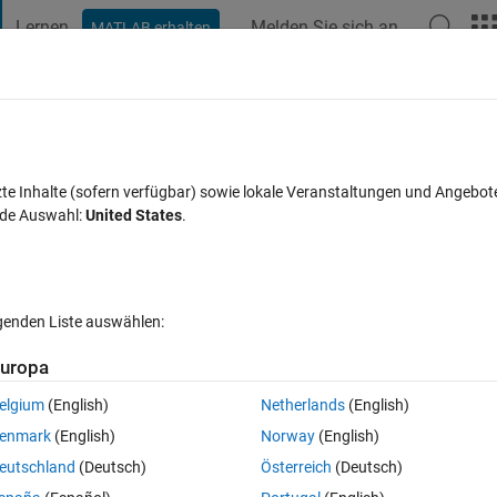
Lernen
Melden Sie sich an
MATLAB erhalten
t Playground
Discussions
Contests
Blogs
Post
More
eröffentlichen
Info
ess synchronizer
zte Inhalte (sofern verfügbar) sowie lokale Veranstaltungen und Angebot
nde Auswahl:
United States
.
dress sync
ke
Version 1.3.0.0
(1,24 KB)
193 Downloads
0,00/5
(0)
27. Okt 20
lgenden Liste auswählen:
f
Rezensionen
(0)
Diskussionen
(1)
uropa
elgium
(English)
Netherlands
(English)
l ip address with no-ip.com server.
enmark
(English)
Norway
(English)
.cc, .ws, .us, .mobi, .me, .co
eutschland
(Deutsch)
Österreich
(Deutsch)