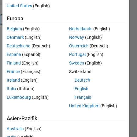
United States
(English)
Europa
Überblick
Belgium
(English)
Netherlands
(English)
Simply
Denmark
(English)
Norway
(English)
convert
Deutschland
(Deutsch)
Österreich
(Deutsch)
between hex
España
(Español)
Portugal
(English)
color values
and rgb
Finland
(English)
Sweden
(English)
color values.
France
(Français)
Switzerland
These two
Ireland
(English)
Deutsch
functions
can handle
Italia
(Italiano)
English
arrays as
Luxembourg
(English)
Français
inputs.
United Kingdom
(English)
Default rgb
values are
Asien-Pazifik
scaled from
0 to 1 to
Australia
(English)
match