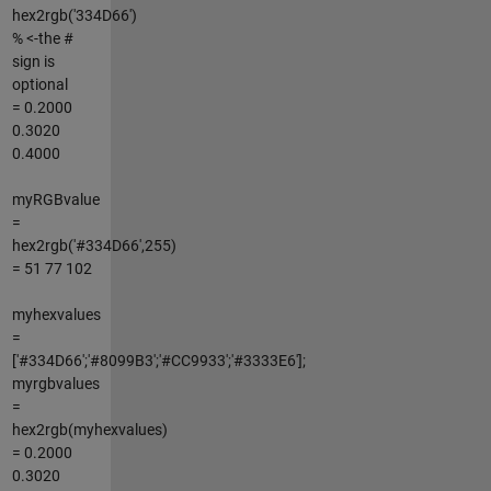
hex2rgb('334D66')
% <-the #
sign is
optional
= 0.2000
0.3020
0.4000
myRGBvalue
=
hex2rgb('#334D66',255)
= 51 77 102
myhexvalues
=
['#334D66';'#8099B3';'#CC9933';'#3333E6'];
myrgbvalues
=
hex2rgb(myhexvalues)
= 0.2000
0.3020