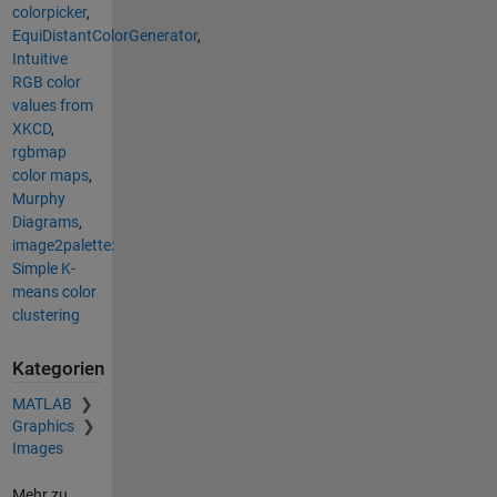
colorpicker
,
EquiDistantColorGenerator
,
Intuitive
RGB color
values from
XKCD
,
rgbmap
color maps
,
Murphy
Diagrams
,
image2palette:
Simple K-
means color
clustering
Kategorien
MATLAB
Graphics
Images
Mehr zu