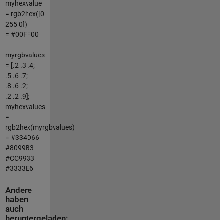
myhexvalue
= rgb2hex([0
255 0])
= #00FF00
myrgbvalues
= [.2 .3 .4;
.5 .6 .7;
.8 .6 .2;
.2 .2 .9];
myhexvalues
=
rgb2hex(myrgbvalues)
= #334D66
#8099B3
#CC9933
#3333E6
Andere
haben
auch
heruntergeladen: