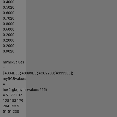
0.4000
0.5020
0.6000
0.7020
0.8000
0.6000
0.2000
0.2000
0.2000
0.9020
myhexvalues
=
['#334D66';'#8099B3';'#CC9933';'#3333E6'];
myRGBvalues
=
hex2rgb(myhexvalues,255)
= 51 77 102
128 153 179
204 153 51
51 51 230