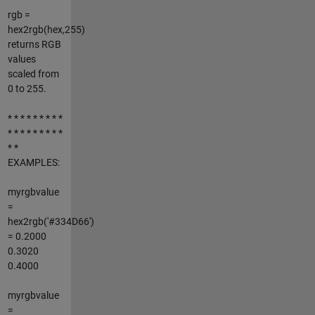
rgb =
hex2rgb(hex,255)
returns RGB
values
scaled from
0 to 255.
* * * * * * * * *
* * * * * * * * *
* *
EXAMPLES:
myrgbvalue
=
hex2rgb('#334D66')
= 0.2000
0.3020
0.4000
myrgbvalue
=