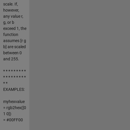
scale. If,
however,
any value r,
g, or b
exceed 1, the
function
assumes [r g
b] are scaled
between 0
and 255.
* * * * * * * * *
* * * * * * * * *
* *
EXAMPLES:
myhexvalue
= rgb2hex([0
1 0])
= #00FF00