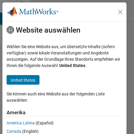
Weiter zum Inhalt
File
Exchange
MATLAB Answers
File Exchange
Cody
AI Chat Playground
Di
Website auswählen
Wählen Sie eine Website aus, um übersetzte Inhalte (sofern
rgb2hex
verfügbar) sowie lokale Veranstaltungen und Angebote
anzuzeigen. Auf der Grundlage Ihres Standorts empfehlen wir
and
Ihnen die folgende Auswahl:
United States
.
hex2rgb
United States
Convert colors between rgb
and hex values
Sie können auch eine Website aus der folgenden Liste
auswählen:
Chad Greene
Version 1.1.1
(53,4 KB)
Amerika
9,8K Downloads
5,00/5
(13)
20. Mai 2019
América Latina
(Español)
Canada
(English)