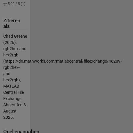
5,00 / 5 (1)
Zitieren
als
Chad Greene
(2026).
rgb2hex and
hex2rgb
(https://de.mathworks.com/matlabcentral/fileexchange/46289-
rgb2hex-
and-
hex2rgb),
MATLAB
Central File
Exchange.
Abgerufen
8.
August
2026
.
Quellenangaben