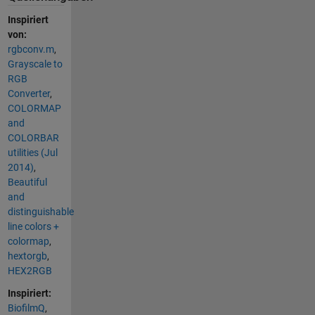
Inspiriert
von:
rgbconv.m
,
Grayscale to
RGB
Converter
,
COLORMAP
and
COLORBAR
utilities (Jul
2014)
,
Beautiful
and
distinguishable
line colors +
colormap
,
hextorgb
,
HEX2RGB
Inspiriert:
BiofilmQ
,