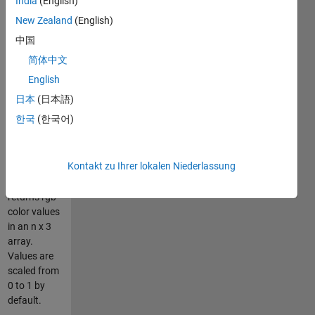
India
(English)
Matlab's
syntax.
New Zealand
(English)
However, if
中国
you'd like to
简体中文
use RGB
values
English
scaled from
日本
(日本語)
0 to 255,
한국
(한국어)
that'll work
too.
SYNTAX:
Kontakt zu Ihrer lokalen Niederlassung
rgb =
hex2rgb(hex)
returns rgb
color values
in an n x 3
array.
Values are
scaled from
0 to 1 by
default.