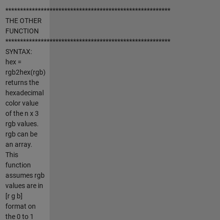
********************************************************
THE OTHER
FUNCTION
********************************************************
SYNTAX:
hex =
rgb2hex(rgb)
returns the
hexadecimal
color value
of the n x 3
rgb values.
rgb can be
an array.
This
function
assumes rgb
values are in
[r g b]
format on
the 0 to 1