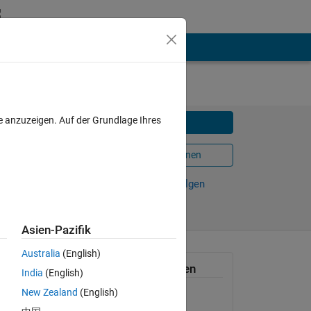
e anzuzeigen. Auf der Grundlage Ihres
Herunterladen
In MATLAB Online öffnen
Weiterleiten
Verfolgen
Asien-Pazifik
Australia
(English)
eir
Allgemeine Informationen
India
(English)
New Zealand
(English)
Version 1.1.0.0
(16 KB)