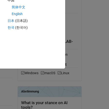
中国
Lizenz anzeigen
简体中文
Erfordert
English
MATLAB
日本
(日本語)
Mapping Toolbox
한국
(한국어)
Internet connection required.
Kompatibilität der MATLAB-
Version
Kompatibel mit allen Versionen
-plot-
Plattform-Kompatibilität
Windows
macOS
Linux