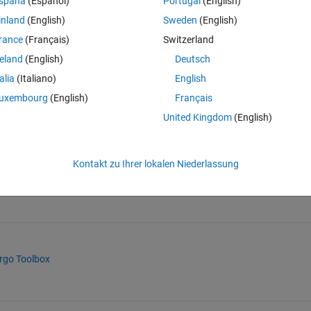
spaña
(Español)
Portugal
(English)
inland
(English)
Sweden
(English)
ols.
rance
(Français)
Switzerland
reland
(English)
Deutsch
talia
(Italiano)
English
uxembourg
(English)
Français
United Kingdom
(English)
Kontakt zu Ihrer lokalen Niederlassung
nt Fronts
(https://de.mathworks.com/matlabcentral/fileexchange/40627
l File Exchange. Abgerufen
8. August 2026
.
rgo Toolbox