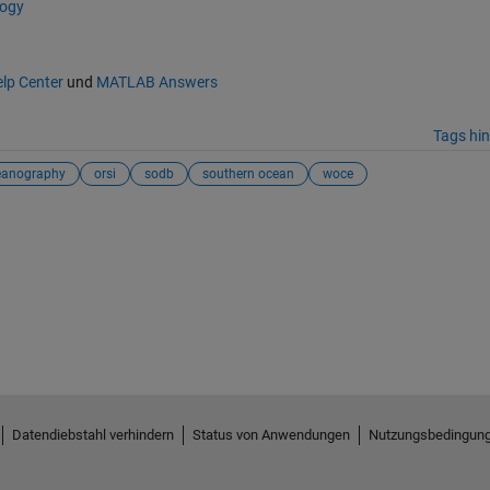
logy
lp Center
und
MATLAB Answers
Tags hi
eanography
orsi
sodb
southern ocean
woce
Datendiebstahl verhindern
Status von Anwendungen
Nutzungsbedingun