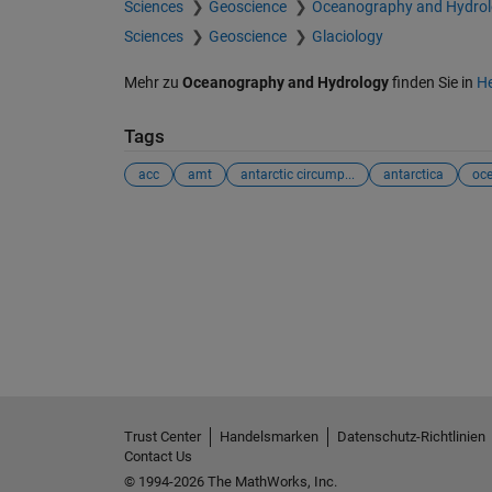
Sciences
Geoscience
Oceanography and Hydro
Sciences
Geoscience
Glaciology
Mehr zu
Oceanography and Hydrology
finden Sie in
He
Tags
acc
amt
antarctic circump...
antarctica
oc
Trust Center
Handelsmarken
Datenschutz-Richtlinien
Contact Us
© 1994-2026 The MathWorks, Inc.