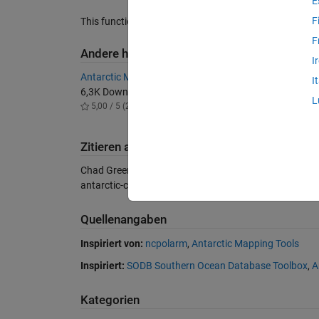
E
F
This function is now a plugin for Antarctic Mapping To
F
Andere haben auch heruntergeladen:
I
Antarctic Mapping Tools
I
6,3K Downloads
L
5,00 / 5 (21)
Zitieren als
Chad Greene (2026).
Plot Antarctic Circumpolar Curre
antarctic-circumpolar-current-fronts), MATLAB Centra
Quellenangaben
Inspiriert von:
ncpolarm
,
Antarctic Mapping Tools
Inspiriert:
SODB Southern Ocean Database Toolbox
,
A
Kategorien