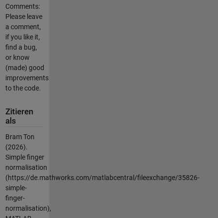
Comments:
Please leave
a comment,
if you like it,
find a bug,
or know
(made) good
improvements
to the code.
Zitieren
als
Bram Ton
(2026).
Simple finger
normalisation
(https://de.mathworks.com/matlabcentral/fileexchange/35826-
simple-
finger-
normalisation),