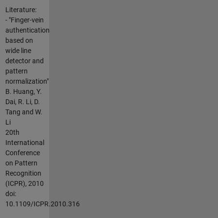
Literature:
- "Finger-vein
authentication
based on
wide line
detector and
pattern
normalization"
B. Huang, Y.
Dai, R. Li, D.
Tang and W.
Li
20th
International
Conference
on Pattern
Recognition
(ICPR), 2010
doi:
10.1109/ICPR.2010.316