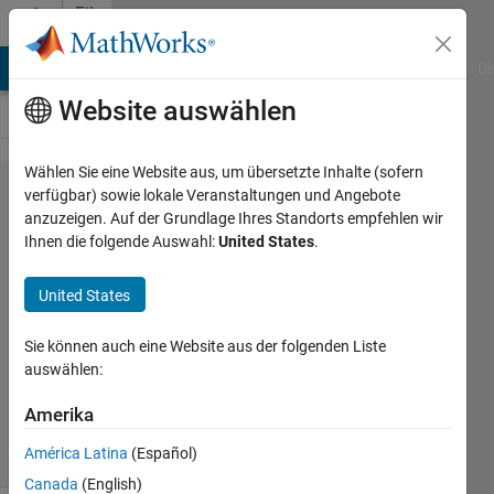
Weiter zum Inhalt
File
Exchange
MATLAB Answers
File Exchange
Cody
AI Chat Playground
Di
Website auswählen
Wählen Sie eine Website aus, um übersetzte Inhalte (sofern
Simple finger
verfügbar) sowie lokale Veranstaltungen und Angebote
anzuzeigen. Auf der Grundlage Ihres Standorts empfehlen wir
normalisation
Ihnen die folgende Auswahl:
United States
.
United States
Aligns the finger to the centre of the
image using an affine transformation.
Sie können auch eine Website aus der folgenden Liste
auswählen:
Bram Ton
Version 1.0.0.0
(1,79 KB)
714 Downloads
4,00/5
(2)
Amerika
23. Mär 2012
América Latina
(Español)
Canada
(English)