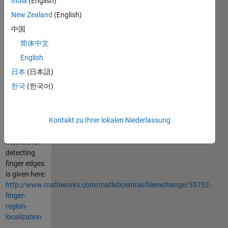
India
(English)
for the affine
transformation
New Zealand
(English)
are
中国
estimated by
简体中文
fitting a
straight line
English
through the
日本
(日本語)
midpoints of
한국
(한국어)
the upper
and lower
detected
Kontakt zu Ihrer lokalen Niederlassung
finger edges.
A possible
method for
detecting
finger edges
is given here:
http://www.mathworks.com/matlabcentral/fileexchange/35752-
finger-
region-
localization