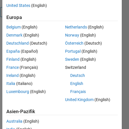
United States
(English)
Überblick
Europa
Belgium
(English)
Netherlands
(English)
Simple finger
normalisation,
Denmark
(English)
Norway
(English)
it aligns the
Deutschland
(Deutsch)
Österreich
(Deutsch)
finger to the
España
(Español)
Portugal
(English)
centre of the
image using
Finland
(English)
Sweden
(English)
an affine
France
(Français)
Switzerland
transformation.
Ireland
(English)
Deutsch
Elliptic
projection
Italia
(Italiano)
English
which is
Luxembourg
(English)
Français
described in
United Kingdom
(English)
the
referenced
Asien-Pazifik
paper is not
implemented.
Australia
(English)
Parameters