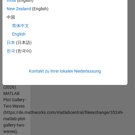
India
(English)
For more
New Zealand
(English)
examples,
中国
go to
MATLAB
简体中文
Plot Gallery -
English
http://www.mathworks.com/discovery/gallery.html
日本
(日本語)
한국
(한국어)
Zitieren
als
MathWorks
Kontakt zu Ihrer lokalen Niederlassung
Plot Gallery
Team
(2026).
MATLAB
Plot Gallery -
Two Waves
(https://de.mathworks.com/matlabcentral/fileexchange/35249-
matlab-plot-
gallery-two-
waves),