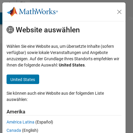
Weiter zum Inhalt
File
Exchange
MATLAB Answers
File Exchange
Cody
AI Chat Playground
Di
Website auswählen
Wählen Sie eine Website aus, um übersetzte Inhalte (sofern
MATLAB
verfügbar) sowie lokale Veranstaltungen und Angebote
anzuzeigen. Auf der Grundlage Ihres Standorts empfehlen wir
Plot
Ihnen die folgende Auswahl:
United States
.
Gallery -
Two
United States
Waves
Sie können auch eine Website aus der folgenden Liste
Create two waves
auswählen:
MathWorks Plot Gallery
Amerika
Team
América Latina
(Español)
Version 1.1.0.2
(15,5 KB)
2,2K Downloads
0,00/5
(0)
Canada
(English)