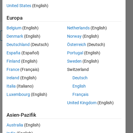
19. Dez 2018
United States
(English)
Europa
Belgium
(English)
Netherlands
(English)
Überblick
Denmark
(English)
Norway
(English)
Deutschland
(Deutsch)
Österreich
(Deutsch)
This is an
España
(Español)
Portugal
(English)
example of
Finland
(English)
Sweden
(English)
how to
France
(Français)
Switzerland
create two
overlapping
Ireland
(English)
Deutsch
waves in 3
Italia
(Italiano)
English
dimension in
Luxembourg
(English)
Français
MATLAB®.
Read about
United Kingdom
(English)
the "quiver3"
and "fill3"
Asien-Pazifik
functions in
Australia
(English)
the MATLAB
documentation.