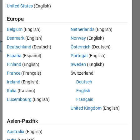
1,9K Downloads
0,00/5
(0)
United States
(English)
19. Dez 2018
Europa
Belgium
(English)
Netherlands
(English)
Denmark
(English)
Norway
(English)
Überblick
Deutschland
(Deutsch)
Österreich
(Deutsch)
España
(Español)
Portugal
(English)
This is an
Finland
(English)
Sweden
(English)
example of
France
(Français)
Switzerland
how to add
Ireland
(English)
Deutsch
a horizontal
colorbar to a
Italia
(Italiano)
English
plot in
Luxembourg
(English)
Français
MATLAB®.
United Kingdom
(English)
Read about
the
Asien-Pazifik
"colorbar"
function in
Australia
(English)
the MATLAB