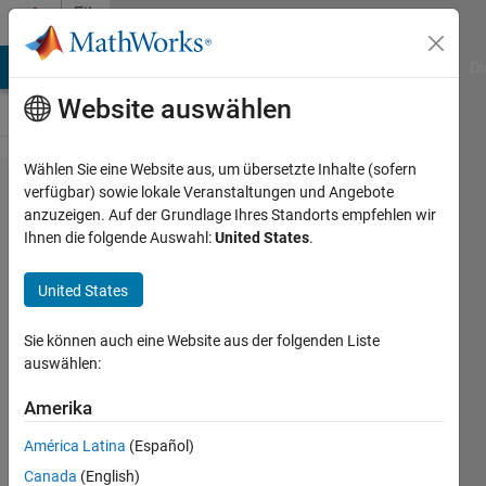
Weiter zum Inhalt
File
Exchange
MATLAB Answers
File Exchange
Cody
AI Chat Playground
Di
Website auswählen
Wählen Sie eine Website aus, um übersetzte Inhalte (sofern
MATLAB
verfügbar) sowie lokale Veranstaltungen und Angebote
anzuzeigen. Auf der Grundlage Ihres Standorts empfehlen wir
Plot
Ihnen die folgende Auswahl:
United States
.
Gallery -
Using
United States
Colorbars
Sie können auch eine Website aus der folgenden Liste
(2)
auswählen:
Add a horizontal colorbar
Amerika
MathWorks Plot Gallery
América Latina
(Español)
Team
Canada
(English)
Version 1.1.0.2
(61,8 KB)