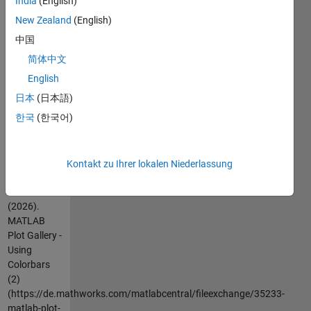
India
(English)
documentation.
For more
New Zealand
(English)
examples,
中国
go to
简体中文
MATLAB
Plot Gallery -
English
http://www.mathworks.com/discovery/gallery.html
日本
(日本語)
한국
(한국어)
Zitieren
als
MathWorks
Kontakt zu Ihrer lokalen Niederlassung
Plot Gallery
Team
(2026).
MATLAB
Plot Gallery -
Using
Colorbars
(2)
(https://de.mathworks.com/matlabcentral/fileexchange/35233-
matlab-plot-