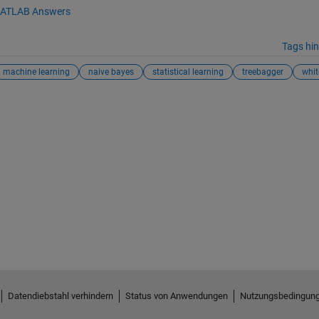
ATLAB Answers
Tags hi
machine learning
naive bayes
statistical learning
treebagger
whit
Datendiebstahl verhindern
Status von Anwendungen
Nutzungsbedingun