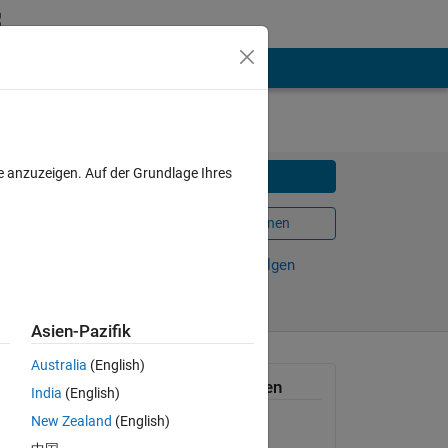
e anzuzeigen. Auf der Grundlage Ihres
Herunterladen
MATLAB®
In MATLAB Online öffnen
16
Weiterleiten
Verfolgen
Asien-Pazifik
Australia
(English)
include
Allgemeine Informationen
India
(English)
New Zealand
(English)
Version 1.0.0.1
(353 KB)