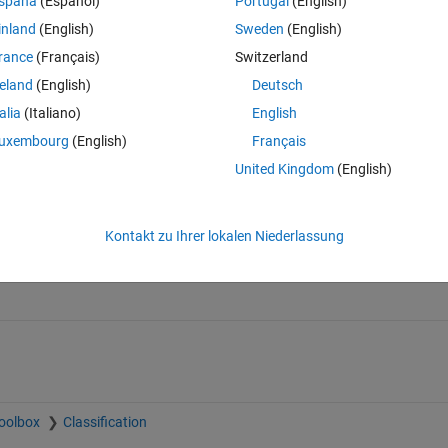
spaña
(Español)
Portugal
(English)
sion trees.
inland
(English)
Sweden
(English)
rance
(Français)
Switzerland
reland
(English)
Deutsch
t Sensor via NIPALS Algorithm
MATLABによる統計解析
talia
(Italiano)
English
loads
130 Downloads
uxembourg
(English)
Français
0)
5,00 / 5 (1)
United Kingdom
(English)
Kontakt zu Ihrer lokalen Niederlassung
ttps://de.mathworks.com/matlabcentral/fileexchange/28770-introducti
ufen
9. August 2026
.
Toolbox
Classification