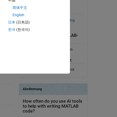
中国
Lizenz anzeigen
简体中文
Erfordert
English
Statistics and Machine Learning
日本
(日本語)
Toolbox
한국
(한국어)
Kompatibilität der MATLAB-
Version
Kompatibel mit allen Versionen
Plattform-Kompatibilität
on-to-
Windows
macOS
Linux