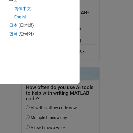
中国
Lizenz anzeigen
-
简体中文
Kompatibilität der MATLAB-
English
Version
日本
(日本語)
Kompatibel mit allen Versionen
한국
(한국어)
Plattform-Kompatibilität
Windows
macOS
Linux
nzufügen