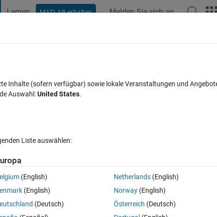
Lernen
Melden Sie sich an
MATLAB erhalten
t Playground
Discussions
Contests
Blogs
Post
More
eröffentlichen
Info
ling: Buses Best Practices
zte Inhalte (sofern verfügbar) sowie lokale Veranstaltungen und Angebot
nde Auswahl:
United States
.
guidelines for using Buses in the Simulink® environment.
Version 1.1.0.1
(1,2 MB)
2,3K Downloads
5,00/5
(1)
1. Sep 2016
lgenden Liste auswählen:
f
Rezensionen
(1)
Diskussionen
(0)
uropa
elgium
(English)
Netherlands
(English)
. Using them to produce optimal code is dependent on following a basic se
enmark
(English)
Norway
(English)
ns that can be followed the best results
eutschland
(Deutsch)
Österreich
(Deutsch)