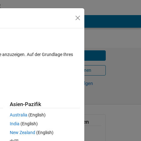
e anzuzeigen. Auf der Grundlage Ihres
Herunterladen
In MATLAB Online öffnen
Weiterleiten
Verfolgen
Asien-Pazifik
Australia
(English)
t of
Allgemeine Informationen
India
(English)
New Zealand
(English)
Version 1.1.0.1
(1,2 MB)