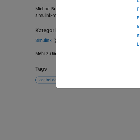
E
Michael Burke (2026).
Simulink Modeling: Buses Best 
F
simulink-modeling-buses-best-practices), MATLAB Cen
F
I
Kategorien
I
Simulink
Get Started with Simulink
L
Mehr zu
Get Started with Simulink
finden Sie in
Help C
Tags
control design
modeling
optimization
simulink