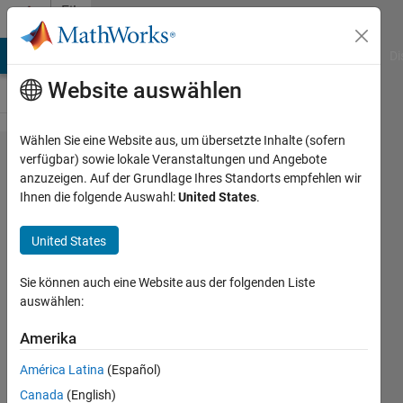
Weiter zum Inhalt
File
Exchange
MATLAB Answers
File Exchange
Cody
AI Chat Playground
Di
Website auswählen
Wählen Sie eine Website aus, um übersetzte Inhalte (sofern
Computational
verfügbar) sowie lokale Veranstaltungen und Angebote
anzuzeigen. Auf der Grundlage Ihres Standorts empfehlen wir
Statistics
Ihnen die folgende Auswahl:
United States
.
Webinar
United States
Use cross validation and Bootstrap to
enhance LOESS
Sie können auch eine Website aus der folgenden Liste
auswählen:
Richard Willey
Version 1.1.0.1
(8,56 KB)
Amerika
1,2K Downloads
5,00/5
(1)
1. Sep 2016
América Latina
(Español)
Canada
(English)