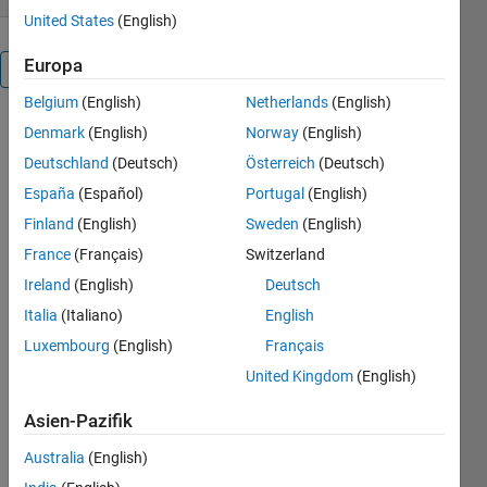
United States
(English)
Europa
Überblick
Belgium
(English)
Netherlands
(English)
Dataset and
Denmark
(English)
Norway
(English)
m files for
Deutschland
(Deutsch)
Österreich
(Deutsch)
the
España
(Español)
Portugal
(English)
Computational
Statistics
Finland
(English)
Sweden
(English)
webinar.
France
(Français)
Switzerland
myloess.m is
Ireland
(English)
Deutsch
used to
interpolate a
Italia
(Italiano)
English
LOESS
Luxembourg
(English)
Français
curve.
United Kingdom
(English)
chole_loess.m
is the
Asien-Pazifik
primary m
files used
Australia
(English)
during the