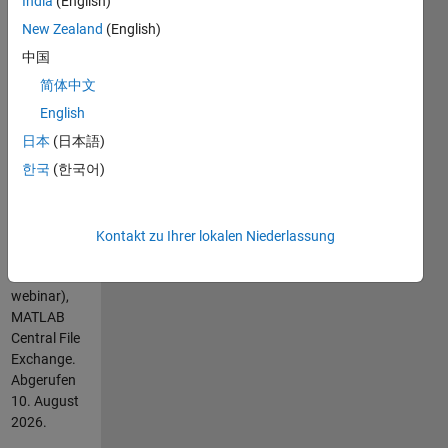
India
(English)
webinar.
New Zealand
(English)
Zitieren
中国
als
简体中文
Richard
English
Willey
日本
(日本語)
(2026).
한국
(한국어)
Computational
Statistics
Webinar
(https://de.mathworks.com/matlabcentral/fileexchange/21253-
Kontakt zu Ihrer lokalen Niederlassung
computational-
statistics-
webinar),
MATLAB
Central File
Exchange.
Abgerufen
10. August
2026
.