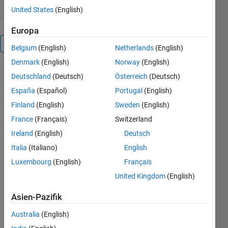
United States
(English)
Europa
Überblick
Belgium
(English)
Netherlands
(English)
Denmark
(English)
Norway
(English)
This
Deutschland
(Deutsch)
Österreich
(Deutsch)
package
España
(Español)
Portugal
(English)
provides
functionalities
Finland
(English)
Sweden
(English)
for loading
France
(Français)
Switzerland
3D models
Ireland
(English)
Deutsch
from .OBJ
files and
Italia
(Italiano)
English
convert
Luxembourg
(English)
Français
them to a
United Kingdom
(English)
voxel
representation.
Asien-Pazifik
The space is
divided in a
Australia
(English)
discrete grid,