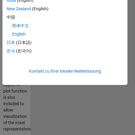
India
(English)
and the grid
cells which
New Zealand
(English)
intersect the
中国
given object
简体中文
are marked
as occupied.
English
The
日本
(日本語)
occupied
한국
(한국어)
cells then
form the
voxel
Kontakt zu Ihrer lokalen Niederlassung
representation
of the
object. A
plot function
is also
included to
allow
visualization
of the voxel
representation.