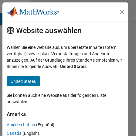
Weiter zum Inhalt
File
Exchange
MATLAB Answers
File Exchange
Cody
AI Chat Playground
Di
Website auswählen
Wählen Sie eine Website aus, um übersetzte Inhalte (sofern
3D
verfügbar) sowie lokale Veranstaltungen und Angebote
anzuzeigen. Auf der Grundlage Ihres Standorts empfehlen wir
voxelizer
Ihnen die folgende Auswahl:
United States
.
United States
Provides functionality to
convert a 3D object to voxel
Sie können auch eine Website aus der folgenden Liste
representation.
auswählen:
Carlos Martinez-Ortiz
Amerika
Version 1.0.0.0
(2,43 MB)
6,6K Downloads
4,20/5
(9)
América Latina
(Español)
27. Aug 2008
Canada
(English)