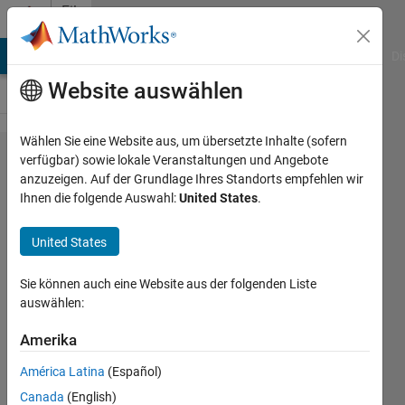
Weiter zum Inhalt
File
Exchange
MATLAB Answers
File Exchange
Cody
AI Chat Playground
Di
Website auswählen
Wählen Sie eine Website aus, um übersetzte Inhalte (sofern
Evaluation
verfügbar) sowie lokale Veranstaltungen und Angebote
anzuzeigen. Auf der Grundlage Ihres Standorts empfehlen wir
of
Ihnen die folgende Auswahl:
United States
.
intrinsic
rotations
United States
We provide an alternative to the
Sie können auch eine Website aus der folgenden Liste
function rotm2eul from Robotics
auswählen:
System Toolbox and comparisons.
Amerika
Jan Valdman
Version 1.0.0
(167 KB)
América Latina
(Español)
18 Downloads
0,00/5
(0)
Canada
(English)