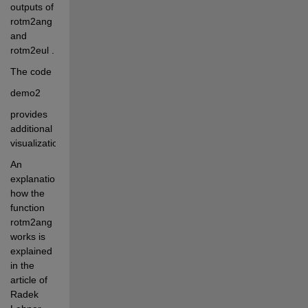
outputs of 
rotm2ang 
and 
rotm2eul . 
The code 
demo2
provides 
additional 
visualization 
An 
explanation 
how the 
function 
rotm2ang 
works is 
explained 
in the 
article of 
Radek 