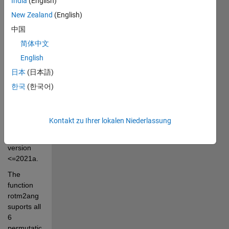
India
(English)
The 
New Zealand
(English)
function 
中国
partially 
extends 
简体中文
the 
English
function 
日本
(日本語)
rotm2eul 
한국
(한국어)
from 
Robotics 
System 
Kontakt zu Ihrer lokalen Niederlassung
Toolbox in 
the 
version 
<=2021a. 
The 
function 
rotm2ang 
suports all 
6 
permutations: 