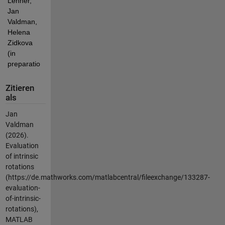
Lehner, 
Jan 
Valdman, 
Helena 
Zidkova 
(in 
preparation).
Zitieren
als
Jan
Valdman
(2026).
Evaluation
of intrinsic
rotations
(https://de.mathworks.com/matlabcentral/fileexchange/133287-
evaluation-
of-intrinsic-
rotations),
MATLAB