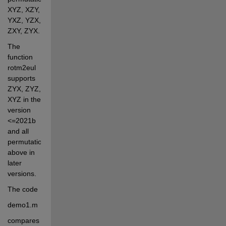
XYZ, XZY, 
YXZ, YZX, 
ZXY, ZYX. 
The 
function 
rotm2eul 
supports 
ZYX, ZYZ, 
XYZ in the 
version 
<=2021b 
and all 
permutations 
above in 
later 
versions.
The code 
demo1.m 
compares 