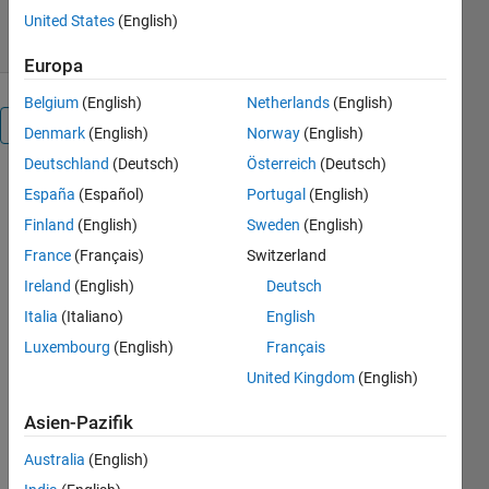
6. Aug 2023
United States
(English)
Europa
Belgium
(English)
Netherlands
(English)
Überblick
Denmark
(English)
Norway
(English)
Deutschland
(Deutsch)
Österreich
(Deutsch)
Intrinsic 
España
(Español)
Portugal
(English)
angles 
Finland
(English)
Sweden
(English)
corresponding 
France
(Français)
Switzerland
to a given 
rotation 
Ireland
(English)
Deutsch
matrix R 
Italia
(Italiano)
English
and a 
Luxembourg
(English)
Français
rotation 
sequence 
United Kingdom
(English)
SEQ by 
our new 
Asien-Pazifik
function 
Australia
(English)
rotm2ang