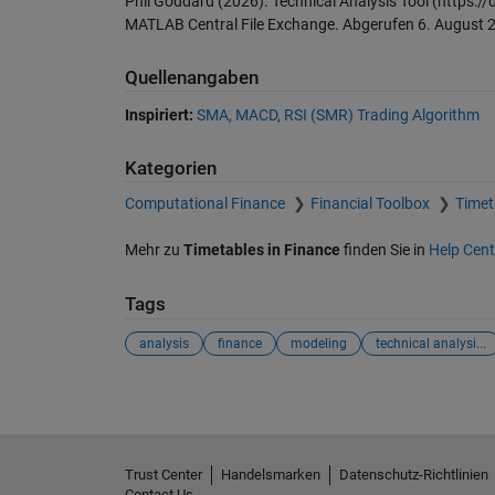
Phil Goddard (2026).
Technical Analysis Tool
(https://
MATLAB Central File Exchange. Abgerufen
6. August 
Quellenangaben
Inspiriert:
SMA, MACD, RSI (SMR) Trading Algorithm
Kategorien
Computational Finance
Financial Toolbox
Timet
Mehr zu
Timetables in Finance
finden Sie in
Help Cent
Tags
analysis
finance
modeling
technical analysi...
Trust Center
Handelsmarken
Datenschutz-Richtlinien
Contact Us