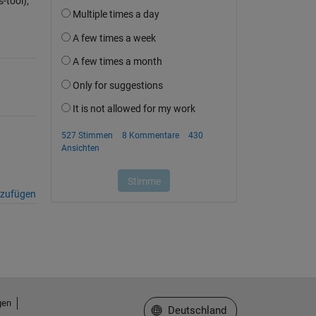
-tool),
nzufügen
gen
Website auswählen
Deutschland