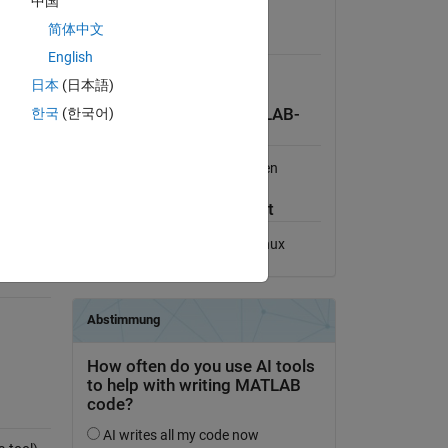
中国
Lizenz anzeigen
简体中文
Erfordert
English
Financial Toolbox
日本
(日本語)
R2006a.
한국
(한국어)
Kompatibilität der MATLAB-
Version
Kompatibel mit allen Versionen
Plattform-Kompatibilität
Windows
macOS
Linux