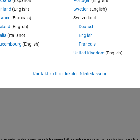
spaña
(Español)
Portugal
(English)
inland
(English)
Sweden
(English)
rance
(Français)
Switzerland
reland
(English)
Deutsch
t has just been updated to make use of the timeseries object in MATLAB 
talia
(Italiano)
English
ses of MATLAB.)
uxembourg
(English)
Français
 UI building capabilities.
United Kingdom
(English)
vailable technical indicators.
 the future.
Kontakt zu Ihrer lokalen Niederlassung