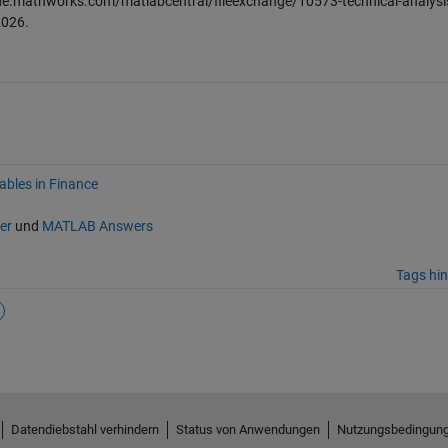
de.mathworks.com/matlabcentral/fileexchange/10573-technical-analysis
2026
.
ables in Finance
er
und
MATLAB Answers
Tags hi
Datendiebstahl verhindern
Status von Anwendungen
Nutzungsbedingun