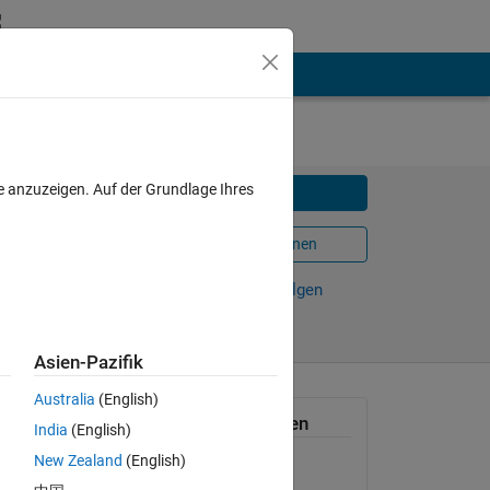
e anzuzeigen. Auf der Grundlage Ihres
Herunterladen
In MATLAB Online öffnen
Weiterleiten
Verfolgen
Asien-Pazifik
Australia
(English)
Allgemeine Informationen
India
(English)
for.
New Zealand
(English)
Version 1.5.0.0
(146 KB)
series'