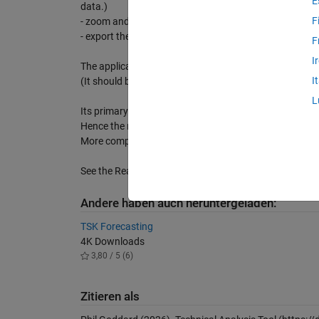
E
data.)
F
- zoom and analyze different time periods of data
- export the results back to MATLAB
F
I
The application was written some time ago, however i
I
(It should be backwards compatible with earlier relea
L
Its primary purpose is to demonstrate some of MATLAB's
Hence the reason for only including a small subset of a
More complex indicators may be added at some time in
See the ReadMe file for setup and usage information.
Andere haben auch heruntergeladen:
TSK Forecasting
4K Downloads
3,80 / 5 (6)
Zitieren als