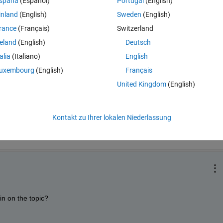
spaña
(Español)
Portugal
(English)
inland
(English)
Sweden
(English)
rance
(Français)
Switzerland
k?
reland
(English)
Deutsch
talia
(Italiano)
English
uxembourg
(English)
Français
United Kingdom
(English)
Zeit (absteig
Kontakt zu Ihrer lokalen Niederlassung
in on the topic?