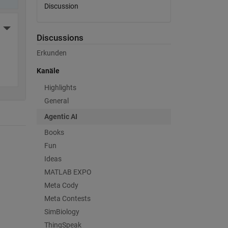
Discussion
More Actions
Discussions
Erkunden
Kanäle
Highlights
General
Agentic AI
Books
Fun
Ideas
MATLAB EXPO
Meta Cody
Meta Contests
SimBiology
ThingSpeak