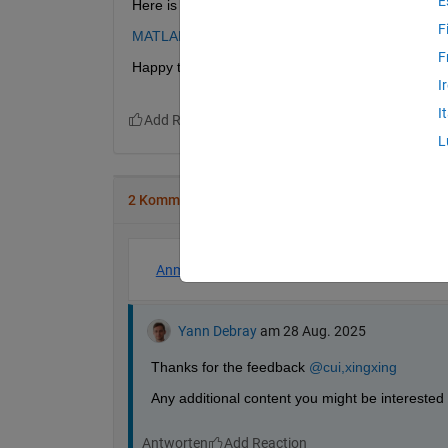
E
Here is a recording of my experiment: 
F
MATLAB vs TensorFlow vs PyTorch
F
Happy to engage in the debate. What do you thin
I
I
L
2 Kommentare
Anmelden, um teilzunehmen
Yann Debray
am 28 Aug. 2025
Thanks for the feedback 
@cui,xingxing
Any additional content you might be interested 
Antworten