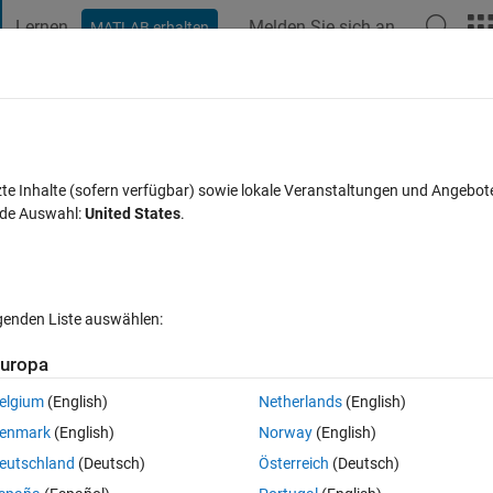
Lernen
Melden Sie sich an
MATLAB erhalten
t Playground
Diskussionen
Wettbewerbe
Blogs
Veröffentlic
orch
zte Inhalte (sofern verfügbar) sowie lokale Veranstaltungen und Angebot
nde Auswahl:
United States
.
Kommentare
lgenden Liste auswählen:
Follow 
uropa
elgium
(English)
Netherlands
(English)
enmark
(English)
Norway
(English)
hon ... 🐍 (I know, not the place for that).
eutschland
(Deutsch)
Österreich
(Deutsch)
AI. So I started benchmarking deep learning frameworks on basic example