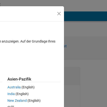
hen
Mehr
e anzuzeigen. Auf der Grundlage Ihres
Share
Follow Post
Channel
Asien-Pazifik
Australia
(English)
India
(English)
Yann Debray
New Zealand
(English)
s. 