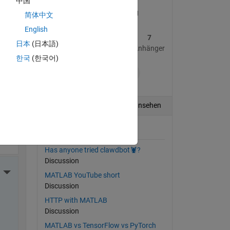
中国
AI Product Marketing
简体中文
English
4
23
7
日本
(日本語)
Beiträge
Antworten
Anhänger
한국
(한국어)
More Actions
+5
end)
Verfolgen
Profil ansehen
Beiträge dieses Autors
Has anyone tried clawdbot🦞?
Discussion
More Actions
MATLAB YouTube short
Discussion
HTTP with MATLAB
Discussion
MATLAB vs TensorFlow vs PyTorch