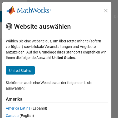
Weiter zum Inhalt
Cody
MATLAB Answers
File Exchange
Cody
AI Chat Playground
Di
Website auswählen
Wählen Sie eine Website aus, um übersetzte Inhalte (sofern
Problem
verfügbar) sowie lokale Veranstaltungen und Angebote
anzuzeigen. Auf der Grundlage Ihres Standorts empfehlen wir
61309.
Ihnen die folgende Auswahl:
United States
.
Steering
Torque
United States
Estimation
Sie können auch eine Website aus der folgenden Liste
auswählen:
Pradheepa
Amerika
19
solvers
América Latina
(Español)
0 likes
Canada
(English)