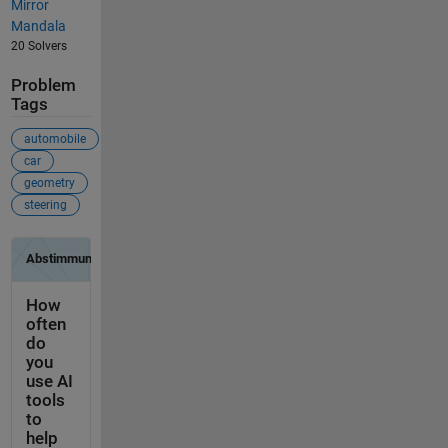
Mirror
Mandala
20 Solvers
Problem
Tags
automobile
car
geometry
steering