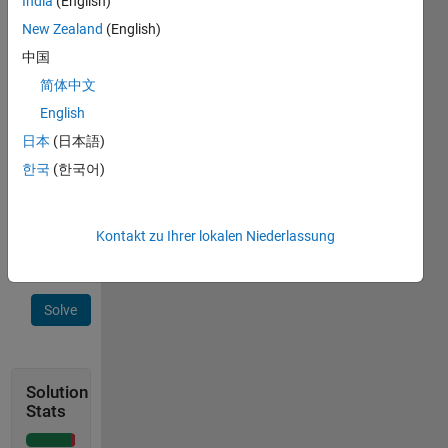
India
(English)
and
New Zealand
(English)
Lever
arm
中国
r,
简体中文
Compute
English
torque
T
.
日本
(日本語)
Equation:
한국
(한국어)
T =
Fy ×
Kontakt zu Ihrer lokalen Niederlassung
r
Solve
Solution
Stats