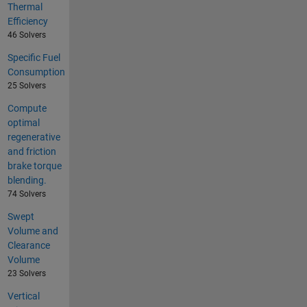
Thermal
Efficiency
46 Solvers
Specific Fuel
Consumption
25 Solvers
Compute
optimal
regenerative
and friction
brake torque
blending.
74 Solvers
Swept
Volume and
Clearance
Volume
23 Solvers
Vertical