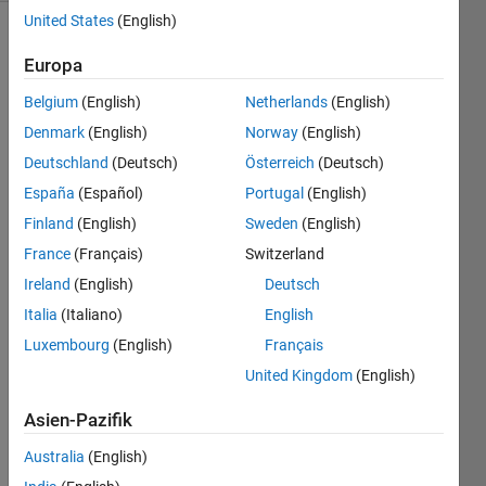
United States
(English)
Europa
Steering
Belgium
(English)
Netherlands
(English)
torque
is
Denmark
(English)
Norway
(English)
generated
Deutschland
(Deutsch)
Österreich
(Deutsch)
due
España
(Español)
Portugal
(English)
to
lateral
Finland
(English)
Sweden
(English)
tire
France
(Français)
Switzerland
forces
Ireland
(English)
Deutsch
acting
through
Italia
(Italiano)
English
the
Luxembourg
(English)
Français
steering
United Kingdom
(English)
mechanism.
Given
Asien-Pazifik
Lateral
force
Australia
(English)
Fy