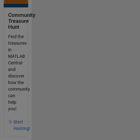
Community
Treasure
Hunt
Find the
treasures
in
MATLAB
Central
and
discover
how the
community
can
help
you!
Start
Hunting!