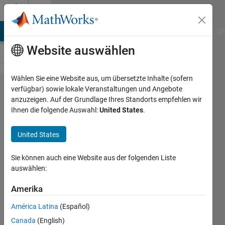
Weiter zum Inhalt
Cody
MATLAB Answers
File Exchange
Cody
AI Chat Playground
Di
Website auswählen
Wählen Sie eine Website aus, um übersetzte Inhalte (sofern
Problem
verfügbar) sowie lokale Veranstaltungen und Angebote
anzuzeigen. Auf der Grundlage Ihres Standorts empfehlen wir
49057.
Ihnen die folgende Auswahl:
United States
.
Mass
Conversion
United States
1
Sie können auch eine Website aus der folgenden Liste
auswählen:
Doddy
Kastanya
Amerika
2K
América Latina
(Español)
solvers
Canada
(English)
12 likes