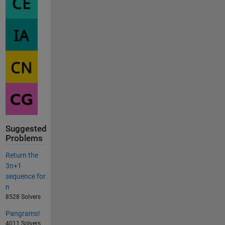
Suggested
Problems
Return the
3n+1
sequence for
n
8528 Solvers
Pangrams!
4011 Solvers