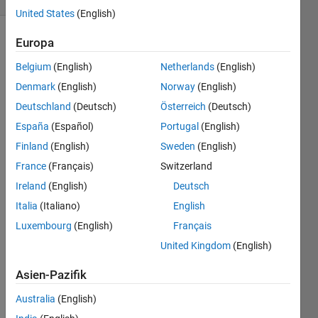
United States
(English)
Europa
Belgium
(English)
Netherlands
(English)
Given 
a 
Denmark
(English)
Norway
(English)
mass 
Deutschland
(Deutsch)
Österreich
(Deutsch)
in kg, 
España
(Español)
Portugal
(English)
convert 
it into 
Finland
(English)
Sweden
(English)
lbs. 
France
(Français)
Switzerland
Use 
Ireland
(English)
Deutsch
a 
conversion 
Italia
(Italiano)
English
factor 
Luxembourg
(English)
Français
of 
United Kingdom
(English)
2.205 
lbs/kg.
Asien-Pazifik
Australia
(English)
Solve