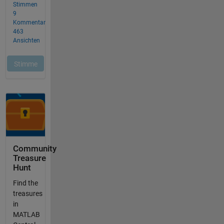
Community
Treasure
Hunt
Find the
treasures
in
MATLAB