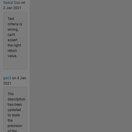
Saikat Das
on
2 Jan 2021
Test
criteria is
wrong,
can't
assert
the right
return
value.
goc3
on 4 Jan
2021
The
description
has been
updated
to state
the
precision
of the