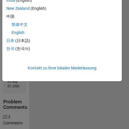
India
(English)
New Zealand
(English)
中国
Solution
简体中文
Stats
English
日本
(日本語)
9595
Solutions
한국
(한국어)
1700
Solvers
Kontakt zu Ihrer lokalen Niederlassung
Last
Solution
submitted
on Aug
07, 2026
Problem
Comments
3
Comments