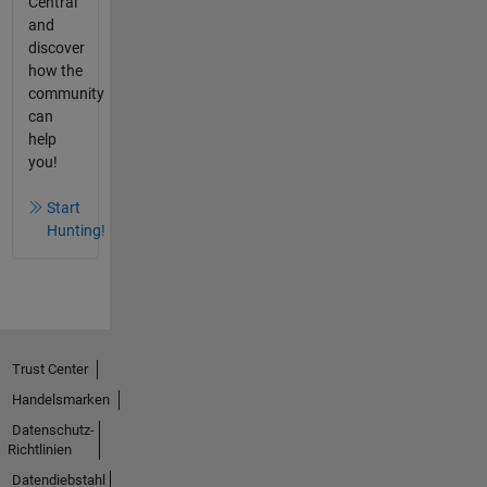
Central
and
discover
how the
community
can
help
you!
Start
Hunting!
Trust Center
Handelsmarken
Datenschutz-
Richtlinien
Datendiebstahl