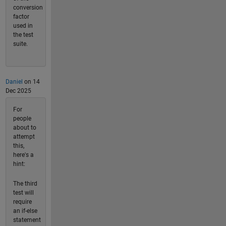
conversion
factor
used in
the test
suite.
Daniel
on 14
Dec 2025
For
people
about to
attempt
this,
here's a
hint:
The third
test will
require
an if-else
statement