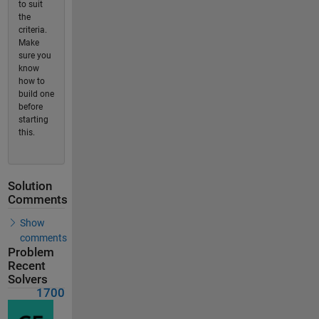
to suit
the
criteria.
Make
sure you
know
how to
build one
before
starting
this.
Solution
Comments
Show
comments
Problem
Recent
Solvers
1700