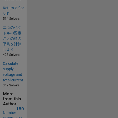
Return 'on' or
'off'
514 Solvers
二つのベク
トルの要素
ごとの積の
平均を計算
しよう
428 Solvers
Calculate
supply
voltage and
total current
349 Solvers
More
from this
Author
180
Number