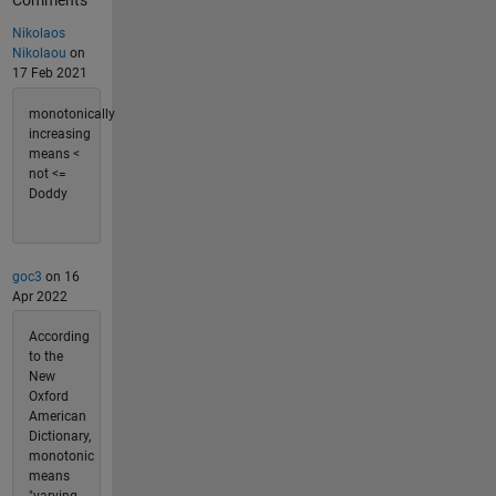
Nikolaos
Nikolaou
on
17 Feb 2021
monotonically
increasing
means <
not <=
Doddy
goc3
on 16
Apr 2022
According
to the
New
Oxford
American
Dictionary,
monotonic
means