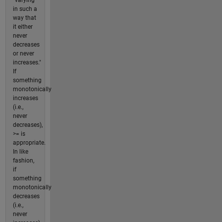
"varying
in such a
way that
it either
never
decreases
or never
increases."
If
something
monotonically
increases
(i.e.,
never
decreases),
>= is
appropriate.
In like
fashion,
if
something
monotonically
decreases
(i.e.,
never