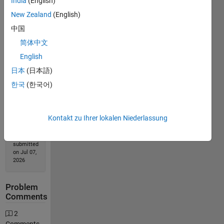
India
(English)
Solve
New Zealand
(English)
中国
简体中文
Solution
Stats
English
日本
(日本語)
37
한국
(한국어)
Solutions
30
Solvers
Kontakt zu Ihrer lokalen Niederlassung
Last
Solution
submitted
on Jul 07,
2026
Problem
Comments
2
Comments