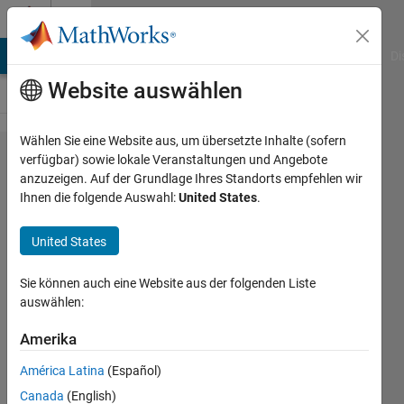
Weiter zum Inhalt
Cody
MATLAB Answers
File Exchange
Cody
AI Chat Playground
Di
Website auswählen
Wählen Sie eine Website aus, um übersetzte Inhalte (sofern
Problem
verfügbar) sowie lokale Veranstaltungen und Angebote
anzuzeigen. Auf der Grundlage Ihres Standorts empfehlen wir
50412.
Ihnen die folgende Auswahl:
United States
.
Number
Puzzle -
United States
075
Sie können auch eine Website aus der folgenden Liste
auswählen:
Doddy
Kastanya
Amerika
30
América Latina
(Español)
solvers
Canada
(English)
0 likes