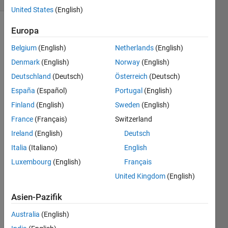
United States
(English)
Europa
Belgium
(English)
Netherlands
(English)
Find 
all 
Denmark
(English)
Norway
(English)
four-
Deutschland
(Deutsch)
Österreich
(Deutsch)
digit 
España
(Español)
Portugal
(English)
prime 
numbers 
Finland
(English)
Sweden
(English)
whose 
France
(Français)
Switzerland
digits 
Ireland
(English)
Deutsch
are 
monotonically 
Italia
(Italiano)
English
increasing 
Luxembourg
(English)
Français
from 
United Kingdom
(English)
left-
to-
Asien-Pazifik
right.
Australia
(English)