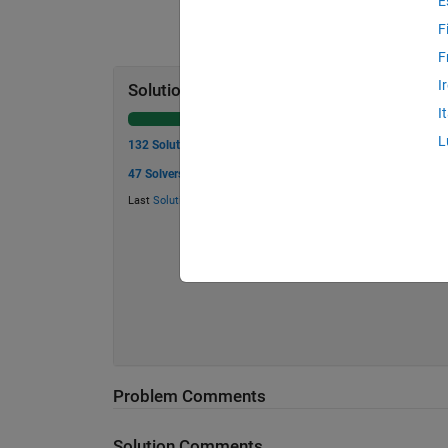
E
F
F
I
Solution Stats
I
L
132 Solutions
47 Solvers
Last
Solution
submitted on May 28, 2026
Problem Comments
Solution Comments