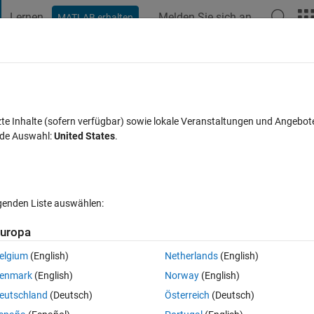
Lernen
Melden Sie sich an
MATLAB erhalten
t Playground
Discussions
Contests
Blogs
Post
More
s
More
Help
method
zte Inhalte (sofern verfügbar) sowie lokale Veranstaltungen und Angebot
nde Auswahl:
United States
.
lgenden Liste auswählen:
uropa
er a using the Babylonian method
ng_square_roots#Babylonian_method). Use 1 as starting point and calcu
elgium
(English)
Netherlands
(English)
enmark
(English)
Norway
(English)
eutschland
(Deutsch)
Österreich
(Deutsch)