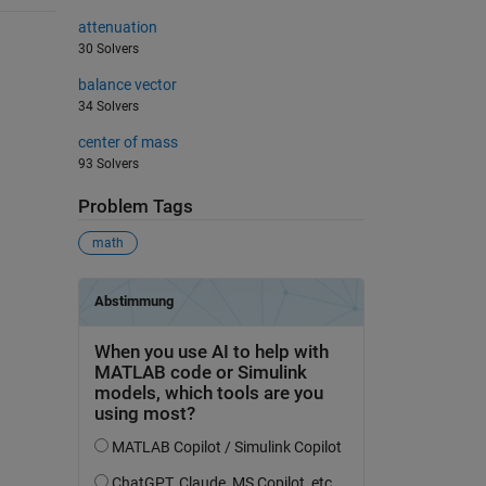
attenuation
30 Solvers
balance vector
34 Solvers
center of mass
93 Solvers
Problem Tags
math