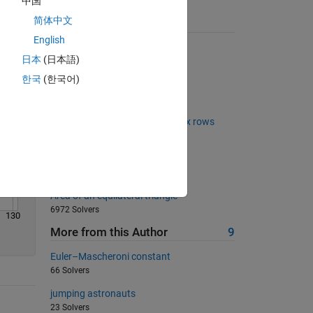
中国
Solve
简体中文
Suggested Problems
English
Create times-tables
日本
(日本語)
19794 Solvers
한국
(한국어)
Binary numbers
4868 Solvers
Find common elements in matrix rows
2720 Solvers
Generate pi using logarithm
256 Solvers
Area of an equilateral triangle
6972 Solvers
130
More from this Author
9
Euler–Mascheroni constant
66 Solvers
jumping astronauts
23 Solvers