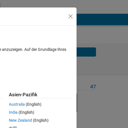
e anzuzeigen. Auf der Grundlage Ihres
Solve
Solve Later
Problem Recent Solvers
47
Asien-Pazifik
late
Australia
(English)
India
(English)
New Zealand
(English)