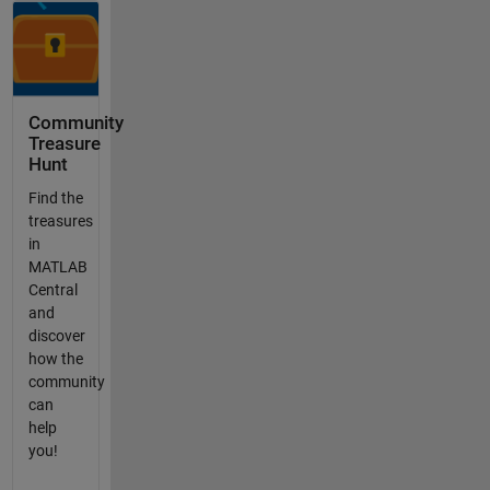
Community
Treasure
Hunt
Find the
treasures
in
MATLAB
Central
and
discover
how the
community
can
help
you!