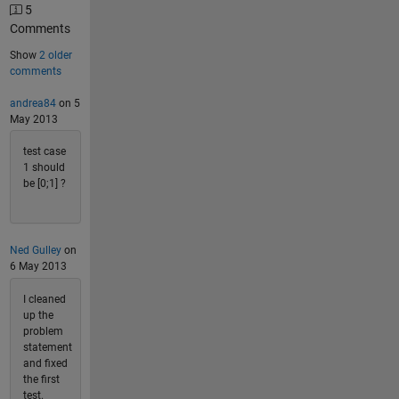
5
Comments
Show
2 older
comments
andrea84
on 5
May 2013
test case
1 should
be [0;1] ?
Ned Gulley
on
6 May 2013
I cleaned
up the
problem
statement
and fixed
the first
test.