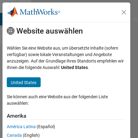
Weiter zum Inhalt
Cody
MATLAB Answers
File Exchange
Cody
AI Chat Playground
Di
Website auswählen
Wählen Sie eine Website aus, um übersetzte Inhalte (sofern
Problem
verfügbar) sowie lokale Veranstaltungen und Angebote
anzuzeigen. Auf der Grundlage Ihres Standorts empfehlen wir
1488.
Ihnen die folgende Auswahl:
United States
.
Generate
binary
United States
combinations
Sie können auch eine Website aus der folgenden Liste
for a given
auswählen:
number of
Amerika
bit(s)
América Latina
(Español)
Suman
Canada
(English)