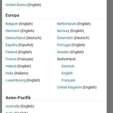
Saha
United States
(English)
96
solvers
Europa
2 likes
Belgium
(English)
Netherlands
(English)
Denmark
(English)
Norway
(English)
Deutschland
(Deutsch)
Österreich
(Deutsch)
España
(Español)
Portugal
(English)
Generate
the
Finland
(English)
Sweden
(English)
binary
France
(Français)
Switzerland
combination
Ireland
(English)
Deutsch
as in
the
Italia
(Italiano)
English
example
Luxembourg
(English)
Français
below.
United Kingdom
(English)
Example:
Asien-Pazifik
If you
are
Australia
(English)
given: