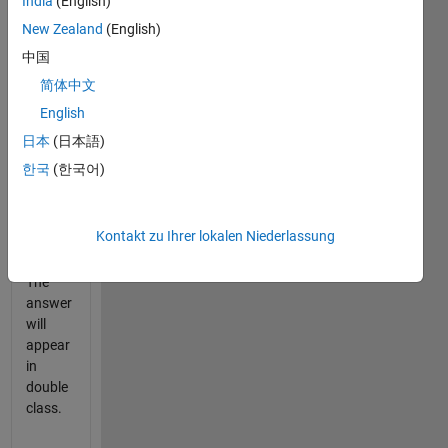
India
(English)
New Zealand
(English)
 bin_comb(2)
中国
简体中文
The
answer
English
will be:
日本
(日本語)
한국
(한국어)
 0 0

 0 1

 1 0

 1 1
Kontakt zu Ihrer lokalen Niederlassung
The
answer
will
appear
in
double
class.