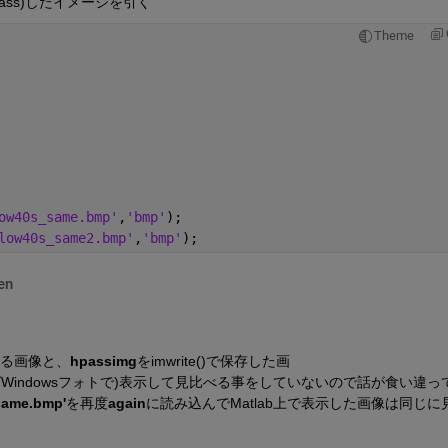
ass)したイメージを引く
Theme
ow40s_same.bmp'
,
'bmp'
);
low40s_same2.bmp'
,
'bmp'
);
en
ある画像と、
hpassimg
をimwrite()で保存した画
ばWindowsフォトで)表示して見比べる事をしていないので話が食い違っ
same.bmp'
を再度
again
に読み込んでMatlab上で表示した画像は同じに
？