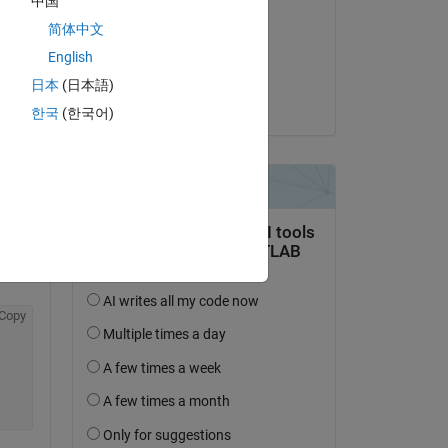
中国
何な
朋貴 熊田
简体中文
am 4 Aug. 2021
English
Akzeptiert:
日本
(日本語)
Atsushi Ueno
한국
(한국어)
Copy
Copy