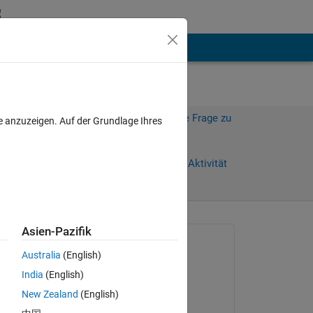
hen
Mehr
Melden Sie sich an, um diese Frage zu
e anzuzeigen. Auf der Grundlage Ihres
beantworten.
Weiterleiten
Anmelden, um Aktivität
zu verfolgen
anzeigen
Asien-Pazifik
Gefragt:
Australia
(English)
朋貴 熊田
India
(English)
am 1 Aug. 2021
保存
New Zealand
(English)
Kommentiert: