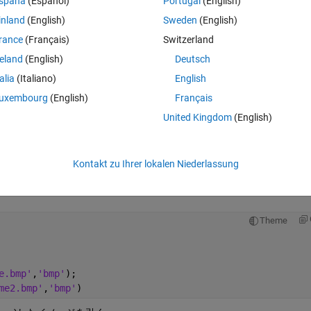
spaña
(Español)
Portugal
(English)
ている画像とコントラスとが全く違うものになりました。この問題の原因は
inland
(English)
Sweden
(English)
atlab上で表示されてる画像です。
rance
(Français)
Switzerland
reland
(English)
Deutsch
talia
(Italiano)
English
uxembourg
(English)
Français
United Kingdom
(English)
Theme
bmp"
);
,
'bmp'
);
Kontakt zu Ihrer lokalen Niederlassung
Theme
e.bmp'
,
'bmp'
);
me2.bmp'
,
'bmp'
)