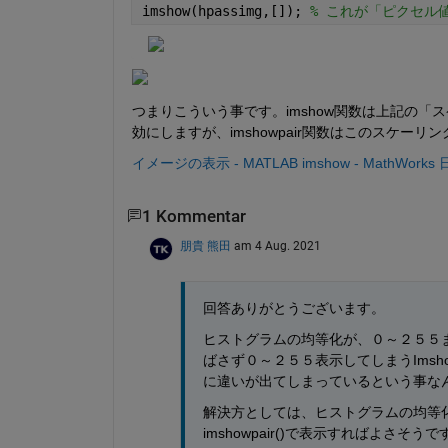
imshow(hpassimg,[]); 
% これが「ピクセル
つまりこういう事です。imshow関数は上記の「スケー
効にしますが、imshowpair関数はこのスケ
イメージの表示 - MATLAB imshow - MathWorks
1 Kommentar
朋貴 熊田
am 4 Aug. 2021
回答ありがとうございます。
ヒストグラムの均等化が、０～２５５
ばさず０～２５５表示してしまうImsh
に違いが出てしまっているという事な
解決方としては、ヒストグラムの均等
imshowpair()で表示すればよさそう