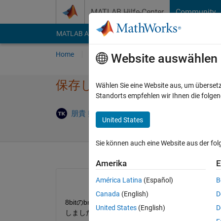
Weiter zum Inhalt
MATLAB Hilfe-Center
Community
MATLAB Answers
File Exchange
Cody
AI Cha
Home
Fragen
Antworten
Durchsuchen
Website auswählen
保存した画像が白飛びしたよ
Wählen Sie eine Website aus, um überset
Standorts empfehlen wir Ihnen die folge
Antwort
朋貴 熊田
1 Aug. 2021
1 Antwort
United States
Sie können auch eine Website aus der fo
Amerika
E
América Latina
(Español)
B
Canada
(English)
D
8bitのbmpファイルを読み込み、ガウシアン
United States
(English)
D
しました。