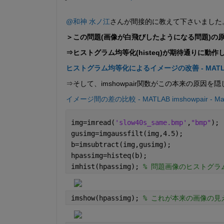
@和神 水ノ江
さんが間接的に教えて下さいました。
＞この問題(画像が白飛びしたようになる問題)の
⇒ヒストグラム均等化(histeq)が期待通りに動
ヒストグラム均等化によるイメージの改善 - MATLAB & 
⇒そして、imshowpair関数がこの本来の原因を
イメージ間の差の比較 - MATLAB imshowpair - Ma
img=imread(
'slow40s_same.bmp'
,
"bmp"
);
gusimg=imgaussfilt(img,4.5);
b=imsubtract(img,gusimg);
hpassimg=histeq(b);
imhist(hpassimg); 
% 問題画像のヒストグラム
imshow(hpassimg); 
% これが本来の画像の見え