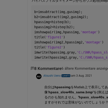
ハイパスフィルタ＝イメージからガウス処理(lowp
b=imsubtract(img,gusimg);
b2=imsubtract(img2,gusimg2);
hpassimg=histeq(b);
hpassimg2=histeq(b2);
imshowpair(img,hpassimg,
'montage'
)
title(
'figure1'
)
imshowpair(img2,hpassimg2,
'montage'
)
title(
'figure2'
)
imwrite(hpassimg,gray,
'C:/SNR/hpass_sl
imwrite(hpassimg2,gray,
'C:/SNR/hpass_s
8 Kommentare
6 ältere Kommentare anzeig
Atsushi Ueno
am 3 Aug. 2021
自分は
hpassimg
をMatlab上で表示して
像'
hpass_slow40s_same.bmp'
を(例え
るのかも知れません。
'hpass_slow40s_
ますがそれでは意味がないのでしょうか