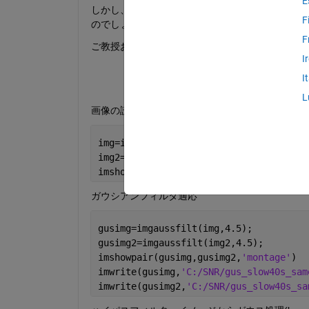
E
しかし、保存した画像がMatlab上で表示され
F
のでしょうか？写真左が保存した画像で、写真右がM
F
ご教授お願いいたします。
I
I
L
画像の読み込み
img=imread(
'C:/SNR/slow40s_same.bmp'
,
"
img2=imread(
'c:/SNR/slow40s_same2.bmp'
imshowpair(img,img2,
'montage'
)
ガウシアンフィルタ適応
gusimg=imgaussfilt(img,4.5);
gusimg2=imgaussfilt(img2,4.5);
imshowpair(gusimg,gusimg2,
'montage'
)
imwrite(gusimg,
'C:/SNR/gus_slow40s_sam
imwrite(gusimg2,
'C:/SNR/gus_slow40s_sa