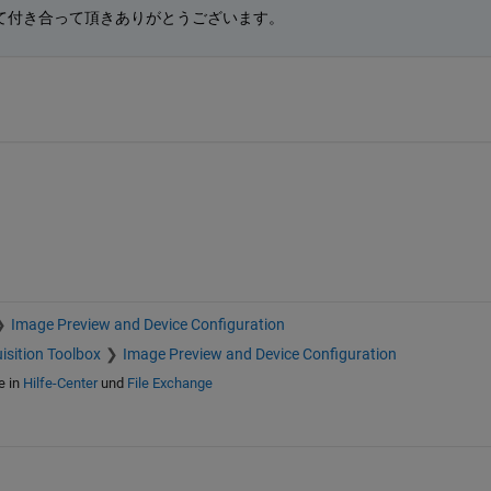
て付き合って頂きありがとうございます。
Image Preview and Device Configuration
isition Toolbox
Image Preview and Device Configuration
e in
Hilfe-Center
und
File Exchange