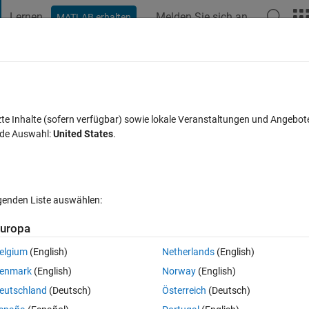
Lernen
Melden Sie sich an
MATLAB erhalten
t Playground
Diskussionen
Wettbewerbe
Blogs
Veröffentlic
FAQs zu MATLAB
Mehr
うになる問題
zte Inhalte (sofern verfügbar) sowie lokale Veranstaltungen und Angebot
nde Auswahl:
United States
.
 akzeptiert
Aktualisiert 4 Aug. 2021
3 Ansichten (30 Tage)
lgenden Liste auswählen:
Ältere Kommentare 
uropa
elgium
(English)
Netherlands
(English)
0 Stimmen
In MATLAB Online öffnen
enmark
(English)
Norway
(English)
フィルタを適応し、原画像から処理後の画像を引き算してその後その画像を
eutschland
(Deutsch)
Österreich
(Deutsch)