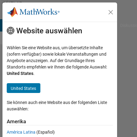
Weiter zum Inhalt
MATLAB
Answers
B Answers
File Exchange
Cody
AI Chat Playground
Diskussi
Website auswählen
Wählen Sie eine Website aus, um übersetzte Inhalte
(sofern verfügbar) sowie lokale Veranstaltungen und
How to
Angebote anzuzeigen. Auf der Grundlage Ihres
Standorts empfehlen wir Ihnen die folgende Auswahl:
launch the
United States
.
installation
of the
United States
executable
Sie können auch eine Website aus der folgenden Liste
file of
auswählen:
matlab in
Amerika
linux ?
América Latina
(Español)