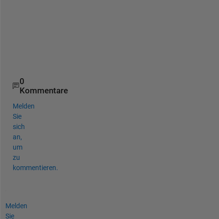
k 
y
o
u 
!
0
Kommentare
Melden
Sie
sich
an,
um
zu
kommentieren.
Melden
Sie