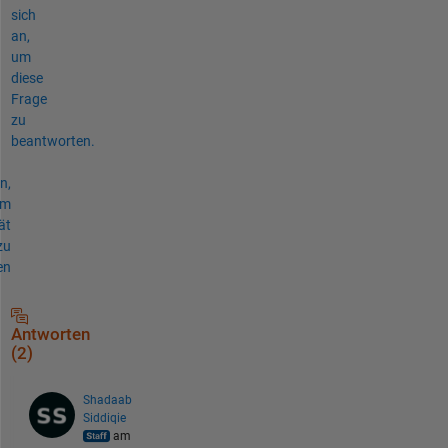
sich
an,
um
diese
Frage
zu
beantworten.
n,
um
ät
zu
en
Antworten
(2)
Shadaab
Siddiqie
am