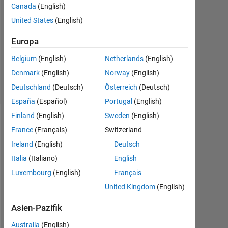
Canada
(English)
Antwort
United States
(English)
Aktualisiert
Europa
23 Jul.
2026
Belgium
(English)
Netherlands
(English)
106
Denmark
(English)
Norway
(English)
Ansichten
Deutschland
(Deutsch)
Österreich
(Deutsch)
(30 Tage)
España
(Español)
Portugal
(English)
Finland
(English)
Sweden
(English)
Ältere
France
(Français)
Switzerland
Kommentare
Ireland
(English)
Deutsch
anzeigen
Italia
(Italiano)
English
Luxembourg
(English)
Français
United Kingdom
(English)
H
Asien-Pazifik
e
l
Australia
(English)