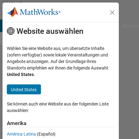
Weiter zum Inhalt
MATLAB
Answers
B Answers
File Exchange
Cody
AI Chat Playground
Diskussi
Website auswählen
Wählen Sie eine Website aus, um übersetzte Inhalte
(sofern verfügbar) sowie lokale Veranstaltungen und
Hardware
Angebote anzuzeigen. Auf der Grundlage Ihres
Standorts empfehlen wir Ihnen die folgende Auswahl:
tools and
United States
.
blocks
United States
SALAH
Sie können auch eine Website aus der folgenden Liste
alatai
auswählen:
14
Amerika
Jul.
2021
América Latina
(Español)
1