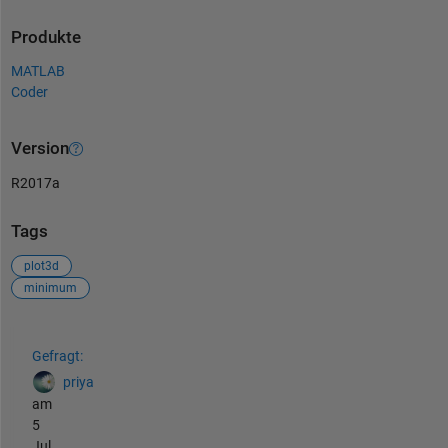
Produkte
MATLAB
Coder
Version
R2017a
Tags
plot3d
minimum
Siehe auch
Gefragt:
priya
am
5
Jul.