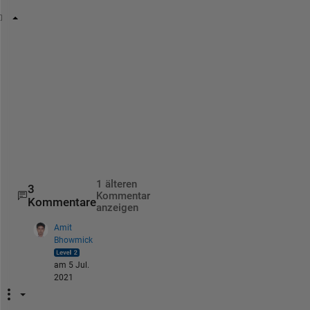
x = -100:25:100 ;
y = 600:120:1500 ;
[X, Y] = meshgrid(x, y);
Z = 3 *X + 2 ./(Y);
surf(X, Y, Z);
fminx=min(abs(Z),[],1)
fminy=min(abs(Z),[],2)
hold;
plot3(zeros(size(y)),y,fminy',
'ro'
)
1 älteren
3
Kommentar
Kommentare
anzeigen
Amit
Bhowmick
am 5 Jul.
2021