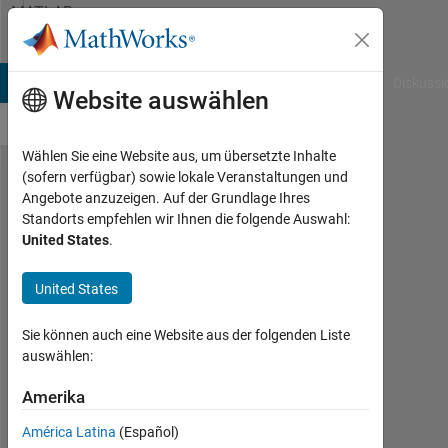
Weiter zum Inhalt
MATLAB
Answers
B Answers
File Exchange
Cody
AI Chat Playground
Diskussi
Website auswählen
Wählen Sie eine Website aus, um übersetzte Inhalte
(sofern verfügbar) sowie lokale Veranstaltungen und
plotting
Angebote anzuzeigen. Auf der Grundlage Ihres
Standorts empfehlen wir Ihnen die folgende Auswahl:
3d
United States
.
graph
United States
priya
Sie können auch eine Website aus der folgenden Liste
5
auswählen:
Jul.
2021
Amerika
1
Antwort
América Latina
(Español)