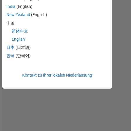
v
India
(English)
e 
a 
New Zealand
(English)
s
中国
u
简体中文
r
f
English
a
日本
(日本語)
c
한국
(한국어)
e
, 
w
Kontakt zu Ihrer lokalen Niederlassung
i
t
h 
a 
f
u
n
c
t