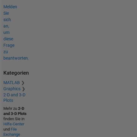
Melden
Sie
sich
an,
um
diese
Frage
zu
beantworten.
Kategorien
MATLAB
Graphics
2-D and 3-D
Plots
Mehr zu
2-D
and 3-D Plots
finden Sie in
Hilfe-Center
und
File
Exchange