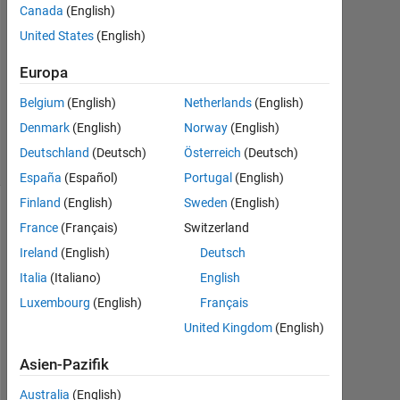
Canada
(English)
Antwort
United States
(English)
akzeptiert
Europa
Aktualisiert
5 Jul. 2021
Belgium
(English)
Netherlands
(English)
32
Denmark
(English)
Norway
(English)
Ansichten
Deutschland
(Deutsch)
Österreich
(Deutsch)
(30 Tage)
España
(Español)
Portugal
(English)
Finland
(English)
Sweden
(English)
Ältere
France
(Français)
Switzerland
Kommentare
Ireland
(English)
Deutsch
anzeigen
Italia
(Italiano)
English
Luxembourg
(English)
Français
United Kingdom
(English)
I 
Asien-Pazifik
h
a
Australia
(English)