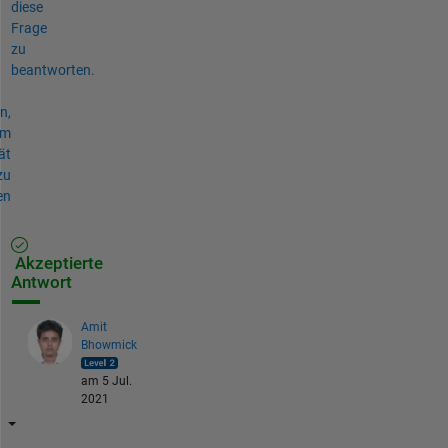
diese
Frage
zu
beantworten.
n,
um
ät
zu
en
Akzeptierte
Antwort
Amit
Bhowmick
am 5 Jul.
2021